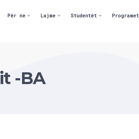
Për ne
Lajme
Studentët
Programet
it -BA