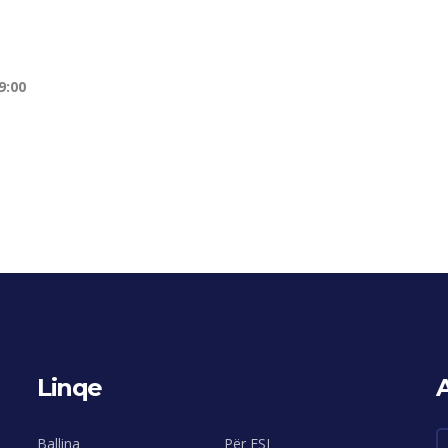
9:00
Linqe
Ballina
Për FSI