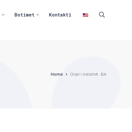
Botimet
Kontakti
Home
Orari i mësimit -BA