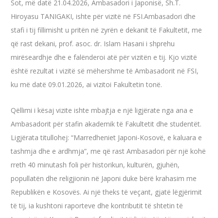
Sot, më datë 21.04.2026, Ambasadori i Japonisë, Sh.T.
Hiroyasu TANIGAKI, ishte për vizitë në FSI.Ambasadori dhe
stafi i tij fillimisht u pritën në zyrën e dekanit të Fakultetit, me
që rast dekani, prof. asoc. dr. Islam Hasani i shprehu
mirëseardhje dhe e falënderoi atë për vizitën e tij. Kjo vizitë
është rezultat i vizitë së mëhershme të Ambasadorit në FSI,
ku më datë 09.01.2026, ai vizitoi Fakultetin tonë.
Qëllimi i kësaj vizite ishte mbajtja e një ligjërate nga ana e
Ambasadorit për stafin akademik të Fakultetit dhe studentët.
Ligjërata titullohej: “Marredheniet Japoni-Kosovë, e kaluara e
tashmja dhe e ardhmja”, me që rast Ambasadori për një kohë
rreth 40 minutash foli për historikun, kulturën, gjuhën,
popullatën dhe religjionin në Japoni duke bërë krahasim me
Republikën e Kosovës. Ai një theks të veçant, gjatë lëgjërimit
të tij, ia kushtoni raporteve dhe kontributit të shtetin të