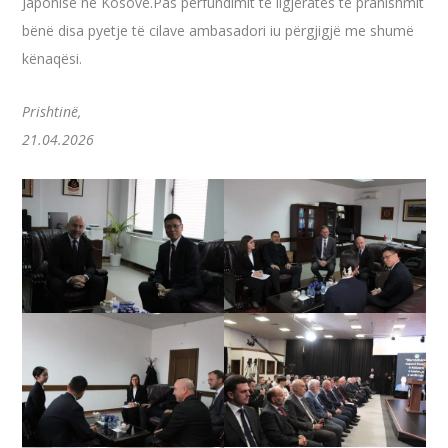
Japonisë në Kosovë.Pas përfundimit të ligjëratës të pranishmit
bënë disa pyetje të cilave ambasadori iu përgjigjë me shumë
kënaqësi.
Prishtinë,
21.04.2026