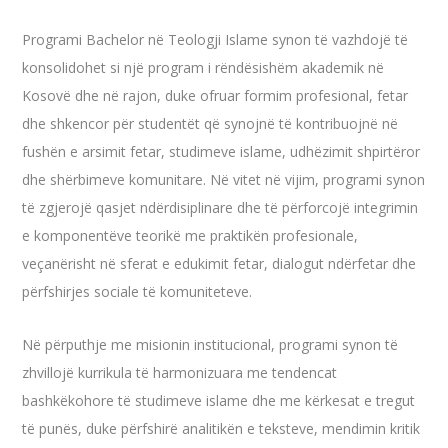
Programi Bachelor në Teologji Islame synon të vazhdojë të
konsolidohet si një program i rëndësishëm akademik në
Kosovë dhe në rajon, duke ofruar formim profesional, fetar
dhe shkencor për studentët që synojnë të kontribuojnë në
fushën e arsimit fetar, studimeve islame, udhëzimit shpirtëror
dhe shërbimeve komunitare. Në vitet në vijim, programi synon
të zgjerojë qasjet ndërdisiplinare dhe të përforcojë integrimin
e komponentëve teorikë me praktikën profesionale,
veçanërisht në sferat e edukimit fetar, dialogut ndërfetar dhe
përfshirjes sociale të komuniteteve.
Në përputhje me misionin institucional, programi synon të
zhvillojë kurrikula të harmonizuara me tendencat
bashkëkohore të studimeve islame dhe me kërkesat e tregut
të punës, duke përfshirë analitikën e teksteve, mendimin kritik