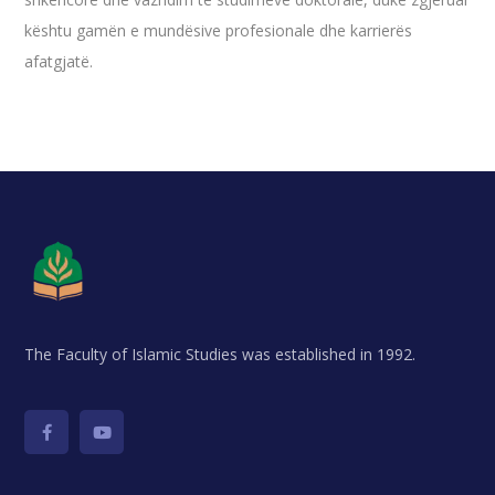
kështu gamën e mundësive profesionale dhe karrierës
afatgjatë.
The Faculty of Islamic Studies was established in 1992.