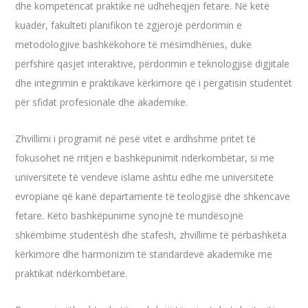
dhe kompetencat praktike në udhëheqjen fetare. Në këtë
kuadër, fakulteti planifikon të zgjerojë përdorimin e
metodologjive bashkëkohore të mësimdhënies, duke
përfshirë qasjet interaktive, përdorimin e teknologjisë digjitale
dhe integrimin e praktikave kërkimore që i përgatisin studentët
për sfidat profesionale dhe akademike.
Zhvillimi i programit në pesë vitet e ardhshme pritet të
fokusohet në rritjen e bashkëpunimit ndërkombëtar, si me
universitete të vendeve islame ashtu edhe me universitete
evropiane që kanë departamente të teologjisë dhe shkencave
fetare. Këto bashkëpunime synojnë të mundësojnë
shkëmbime studentësh dhe stafesh, zhvillime të përbashkëta
kërkimore dhe harmonizim të standardeve akademike me
praktikat ndërkombëtare.