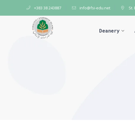
+383 38 243887
info@fsi-edu.net
St.
Deanery