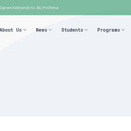
 Bajram Kelmendi no. 84, Prishtina
About Us
News
Students
Programs