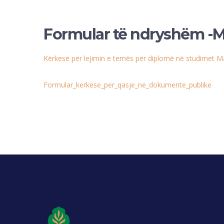
Formular të ndryshëm -
Kërkesë për lejimin e temës për diplomë në studimet M
Formular_kerkese_per_qasje_ne_dokumente_publike