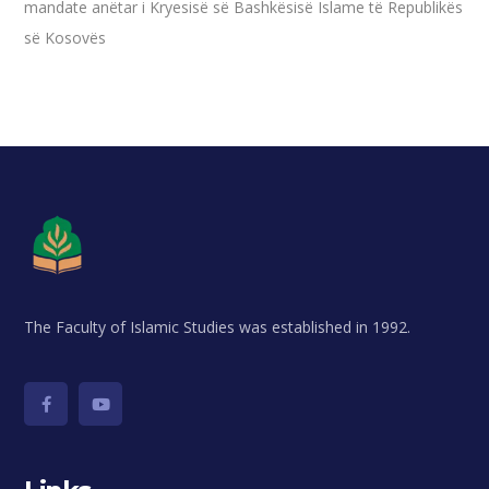
mandate anëtar i Kryesisë së Bashkësisë Islame të Republikës
së Kosovës
The Faculty of Islamic Studies was established in 1992.