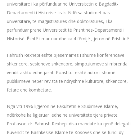
universitare i ka përfunduar në Universitetin e Bagdadit-
Departamenti i Historisë–Irak. Ndërsa studimet pas
universitare, të magjistraturës dhe doktoraturës, I ka
përfunduar pranë Universitetit të Prishtinës-Departamenti i
Historisë. Është i martuar dhe ka 4 fëmijë , jeton në Prishtinë.
Fahrush Rexhepi është pjesëmarrës i shumë konferencave
shkencore, sesioneve shkencore, simpoziumeve si mbrenda
vendit ashtu edhe jasht. Poashtu është autor i shumë
publikimeve nëpër revista të ndryshme kulturore, shkencore,
fetare dhe kombëtare.
Nga viti 1996 ligjëron në Fakultetin e Studimeve Islame,
ndërkohë ka ligjëruar edhe në universitete tjera private.
Prof.asoc. dr. Fahrush Rexhepi disa mandate ka qenë delegat i
Kuvendit të Bashkësisë Islame të Kosovës dhe së fundi dy