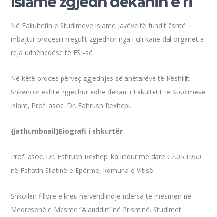
Islame zgjedh dekanin e ri
Në Fakultetin e Studimeve Islame javëve të fundit është
mbajtur procesi i rregullt zgjedhor nga i cili kanë dal organet e
reja udhëheqëse të FSI-së
Në këtë proces përveç zgjedhjes së anëtarëve të Këshillit
Shkencor është zgjedhur edhe dekani i Fakultetit të Studimeve
Islam, Prof. asoc. Dr. Fahrush Rexhepi.
{jathumbnail}Biografi i shkurtër
Prof. asoc. Dr. Fahrush Rexhepi ka lindur më datë 02.05.1960
në Fshatin Sllatinë e Epërme, komuna e Vitisë.
Shkollën fillore e kreu në vendlindje ndërsa të mesmen në
Medresenë e Mesme “Alauddin” në Prishtinë. Studimet