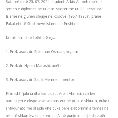
Sot, më datë 25. 07. 2024, studenti Arbin Ahmeti mbrojti
temën e diplomës në Nivelin Master me titull “Literatura
Islame në gjuhën shqipe në Kosovë (1957-1990)”, pranë
Fakultetit të Studimeve Islame në Prishtinë.
Komisioni ishte i përbërë nga:
1. Prof. asoc. dr. Sulejman Osmani, kryetar
2.
Prof. dr. Hysen Matoshi, anëtar
3. Prof. asoc. dr. Sadik Mehmeti, mentor
Fillimisht fjala iu dha kandidatit Arbin Ahmeti, i cili bëri
paraqitjen e ekspozesë së masterit në pika të shkurta, duke i
shfaqur ato me sllajde dhe duke bërë elaborimin e temës në
pika të shkurtëra dhe koncize. Ai në punimin e tij kishte për