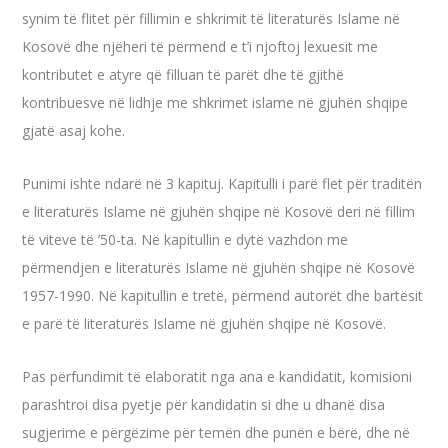
synim të flitet për fillimin e shkrimit të literaturës Islame në
Kosovë dhe njëheri të përmend e t’i njoftoj lexuesit me
kontributet e atyre që filluan të parët dhe të gjithë
kontribuesve në lidhje me shkrimet islame në gjuhën shqipe
gjatë asaj kohe.
Punimi ishte ndarë në 3 kapituj. Kapitulli i parë flet për traditën
e literaturës Islame në gjuhën shqipe në Kosovë deri në fillim
të viteve të ’50-ta. Në kapitullin e dytë vazhdon me
përmendjen e literaturës Islame në gjuhën shqipe në Kosovë
1957-1990. Në kapitullin e tretë, përmend autorët dhe bartësit
e parë të literaturës Islame në gjuhën shqipe në Kosovë.
Pas përfundimit të elaboratit nga ana e kandidatit, komisioni
parashtroi disa pyetje për kandidatin si dhe u dhanë disa
sugjerime e përgëzime për temën dhe punën e bërë, dhe në