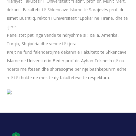
“Ilahiyet Fakultesi” i Universitetit “Fatih”, prof. dr. Muhit Mert,
dekani i Fakultetit të Shkencave Islame të Sarajevës prof. dr.
Ismet Bushtliq, rektori i Universitetit “Epoka” në Tiranë, dhe të
tjerë.
Panelistët pati nga vende të ndryshme si : Italia, Amerika,
Turqia, Shqipëria dhe vende të tjera.
Krejt në fund falënderojmë dekanin e Fakultetit të Shkencave
Islame në Universitetin Bedër prof dr. Ayhan Tekinesh që na
nderoi me ftesën dhe shpresojmë për një bashkëpunim edhe
më të thuktë ne mes të dy fakulteteve të respektura.