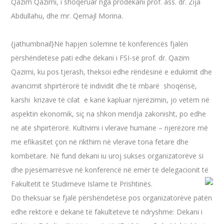
Qazim Qazimi, i shoqëruar nga prodekani prof. ass. dr. Zija
Abdullahu, dhe mr. Qemajl Morina.
{jathumbnail}Në hapjen solemne të konferencës fjalën
përshëndetëse pati edhe dekani i FSI-së prof. dr. Qazim
Qazimi, ku pos tjerash, theksoi edhe rëndësinë e edukimit dhe
avancimit shpirtërorë të individit dhe të mbarë shoqërisë,
karshi krizave të cilat e kanë kapluar njerëzimin, jo vetëm në
aspektin ekonomik, siç na shkon mendja zakonisht, po edhe
në atë shpirtërorë. Kultivimi i vlerave humane – njerëzore më
me efikasitet çon në rikthim në vlerave tona fetare dhe
kombëtare. Në fund dekani iu uroj sukses organizatorëve si
dhe pjesëmarrësve në konferencë në emër të delegacionit të
Fakultetit të Studimeve Islame të Prishtinës.
Do theksuar se fjalë përshëndetëse pos organizatorëve patën
edhe rektorë e dekanë të fakulteteve të ndryshme: Dekani i