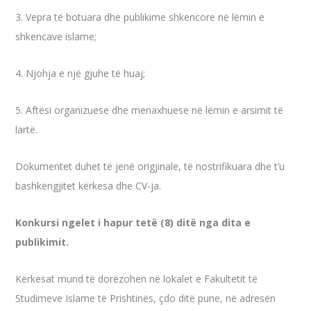
3. Vepra të botuara dhe publikime shkencore në lëmin e
shkencave islame;
4. Njohja e një gjuhe të huaj;
5. Aftësi organizuese dhe menaxhuese në lëmin e arsimit të
lartë.
Dokumentet duhet të jenë origjinale, të nostrifikuara dhe t’u
bashkëngjitet kërkesa dhe CV-ja.
Konkursi ngelet i hapur tetë (8) ditë nga dita e
publikimit.
Kërkesat mund të dorëzohen në lokalet e Fakultetit të
Studimeve Islame të Prishtinës, çdo ditë pune, në adresën