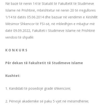
Në bazë të nenin 14 të Statutit të Fakultetit të Studimeve
Islame në Prishtinë, mbështetur në nenin 20 të rregullores
1/14 të datës 05.06.2014 dhe bazuar në vendimin e Këshillit
Mësimor Shkencor të FSI-së, në mbledhjen e mbajtur më
datë 09.09.2022, Fakulteti i Studimeve Islame në Prishtinë
vendosi të shpallë:
K O N K U R S
Për dekan të Fakultetit të Studimeve Islame
Kushtet:
1. Kandidati të posedojë gradë shkencore;
2. Përvojë akademike së paku 5 vjet në mësimdhënie;