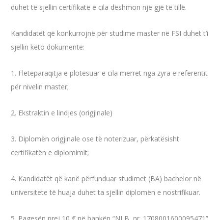
duhet të sjellin certifikatë e cila dëshmon një gjë të tillë.
Kandidatët që konkurrojnë për studime master në FSI duhet t’i
sjellin këto dokumente:
1. Fletëparaqitja e plotësuar e cila merret nga zyra e referentit
për nivelin master;
2. Ekstraktin e lindjes (origjinale)
3. Diplomën origjinale ose të noterizuar, përkatësisht
certifikatën e diplomimit;
4. Kandidatët që kanë përfunduar studimet (BA) bachelor në
universitete të huaja duhet ta sjellin diplomën e nostrifikuar.
5. Pagesën prej 10 € në bankën “NLB, nr. 1708001600095471”