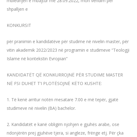
mbledhjen e mbajtur më 28.09.2022, mori vendim për
shpalljen e
KONKURSIT
për pranimin e kandidatëve për studime në nivelin master, për
vitin akademik 2022/2023 në programin e studimeve “Teologji
Islame në kontekstin Evropian”
KANDIDATËT QË KONKURROJNË PËR STUDIME MASTER
NË FSI DUHET T’I PLOTËSOJNË KËTO KUSHTE:
1. Të kenë arritur notën mesatare 7.00 e më tepër, gjatë
studimeve në nivelin (BA) bachelor.
2. Kandidatët e kanë obligim njohjen e gjuhës arabe, ose
ndonjërën prej gjuhëve tjera, si angleze, frënge etj. Për çka