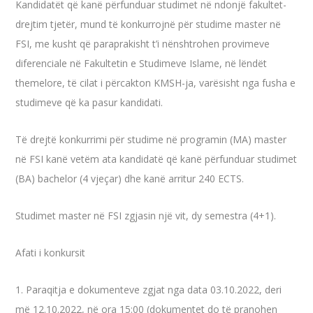
Kandidatët që kanë përfunduar studimet në ndonjë fakultet-
drejtim tjetër, mund të konkurrojnë për studime master në
FSI, me kusht që paraprakisht t’i nënshtrohen provimeve
diferenciale në Fakultetin e Studimeve Islame, në lëndët
themelore, të cilat i përcakton KMSH-ja, varësisht nga fusha e
studimeve që ka pasur kandidati.
Të drejtë konkurrimi për studime në programin (MA) master
në FSI kanë vetëm ata kandidatë që kanë përfunduar studimet
(BA) bachelor (4 vjeçar) dhe kanë arritur 240 ECTS.
Studimet master në FSI zgjasin një vit, dy semestra (4+1).
Afati i konkursit
1. Paraqitja e dokumenteve zgjat nga data 03.10.2022, deri
më 12.10.2022, në ora 15:00 (dokumentet do të pranohen