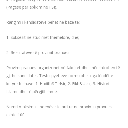
(Pagesë për aplikim në FSI),
Rangimi i kandidatëve bëhet në bazë të:
1. Suksesit në studimet themelore, dhe;
2. Rezultateve të provimit pranues.
Provimi pranues organizohet në fakultet dhe i nënshtrohen të
gjithë kandidatët. Testi i pyetjeve formulohet nga lëndët e
këtyre fushave: 1. Hadith&Tefsir, 2. Fikh&Usul, 3. Histori
Islame dhe të përgjithshme.
Numri maksimal i poenëve të arritur në provimin pranues
është 100.