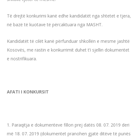
Të drejtë konkurimi kanë edhe kandidatët nga shtetet e tjera,
në bazë të kuotave të përcaktuara nga MASHT.
Kandidatët të cilët kanë përfunduar shkollën e mesme jashtë
Kosovës, me rastin e konkurrimit duhet t’i sjellin dokumentet
e nostrifikuara.
AFATI I KONKURSIT
1. Paraqitja e dokumenteve fillon prej datës 08. 07. 2019 deri
më 18. 07. 2019 (dokumentet pranohen gjatë ditëve të punës