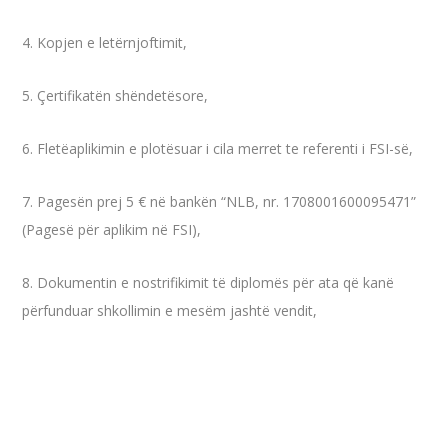
4. Kopjen e letërnjoftimit,
5. Çertifikatën shëndetësore,
6. Fletëaplikimin e plotësuar i cila merret te referenti i FSI-së,
7. Pagesën prej 5 € në bankën “NLB, nr. 1708001600095471”
(Pagesë për aplikim në FSI),
8. Dokumentin e nostrifikimit të diplomës për ata që kanë
përfunduar shkollimin e mesëm jashtë vendit,