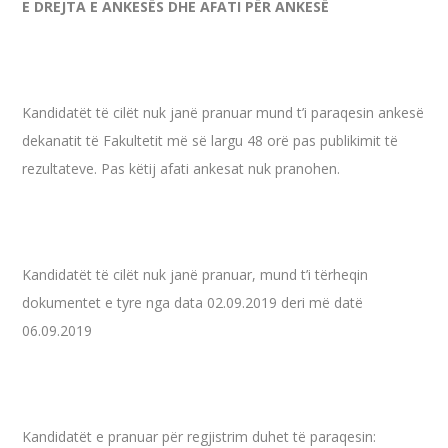
E DREJTA E ANKESËS DHE AFATI PËR ANKESË
Kandidatët të cilët nuk janë pranuar mund t’i paraqesin ankesë
dekanatit të Fakultetit më së largu 48 orë pas publikimit të
rezultateve. Pas këtij afati ankesat nuk pranohen.
Kandidatët të cilët nuk janë pranuar, mund t’i tërheqin
dokumentet e tyre nga data 02.09.2019 deri më datë
06.09.2019
Kandidatët e pranuar për regjistrim duhet të paraqesin: