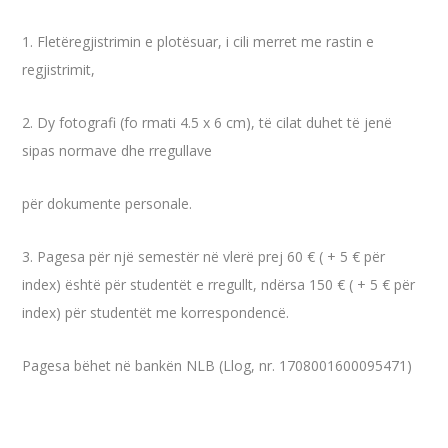
1. Fletëregjistrimin e plotësuar, i cili merret me rastin e
regjistrimit,
2. Dy fotografi (fo rmati 4.5 x 6 cm), të cilat duhet të jenë
sipas normave dhe rregullave
për dokumente personale.
3. Pagesa për një semestër në vlerë prej 60 € ( + 5 € për
index) është për studentët e rregullt, ndërsa 150 € ( + 5 € për
index) për studentët me korrespondencë.
Pagesa bëhet në bankën NLB (Llog, nr. 1708001600095471)