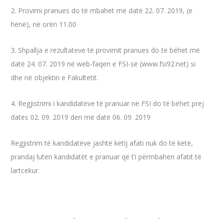
2. Provimi pranues do të mbahet më datë 22. 07. 2019, (e
hënë), në orën 11.00
3. Shpallja e rezultateve të provimit pranues do të bëhet më
datë 24. 07. 2019 në web-faqen e FSI-së (www.fsi92.net) si
dhe në objektin e Fakultetit.
4. Regjistrimi i kandidatëve të pranuar në FSI do të bëhet prej
datës 02. 09. 2019 deri më datë 06. 09. 2019
Regjistrim të kandidatëve jashtë këtij afati nuk do të ketë,
prandaj luten kandidatët e pranuar që t’i përmbahen afatit të
lartcekur.