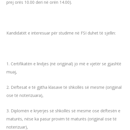
prej orës 10.00 deri në orën 14.00).
Kandidatët e interesuar për studime në FSI duhet të sjellin:
1. Certifikatën e lindjes (në origjinal) jo më e vjetër se gjashtë
muaj,
2. Dëftesat e të gjitha klasave të shkollës së mesme (origjinal
ose të noterizuara),
3. Diplomën e kryerjes së shkollës së mesme ose dëftesën e
maturës, nëse ka pasur provim të maturës (origjinal ose të
noterizuar),