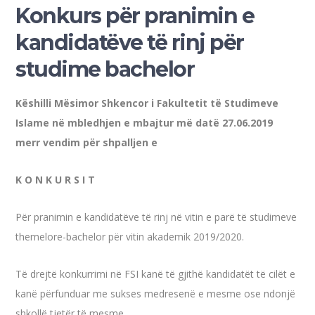
Konkurs për pranimin e
kandidatëve të rinj për
studime bachelor
Këshilli Mësimor Shkencor i Fakultetit të Studimeve
Islame në mbledhjen e mbajtur më datë 27.06.2019
merr vendim për shpalljen e
K O N K U R S I T
Për pranimin e kandidatëve të rinj në vitin e parë të studimeve
themelore-bachelor për vitin akademik 2019/2020.
Të drejtë konkurrimi në FSI kanë të gjithë kandidatët të cilët e
kanë përfunduar me sukses medresenë e mesme ose ndonjë
shkollë tjetër të mesme.