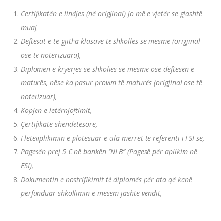
Certifikatën e lindjes (në origjinal) jo më e vjetër se gjashtë
muaj,
Dëftesat e të gjitha klasave të shkollës së mesme (origjinal
ose të noterizuara),
Diplomën e kryerjes së shkollës së mesme ose dëftesën e
maturës, nëse ka pasur provim të maturës (origjinal ose të
noterizuar),
Kopjen e letërnjoftimit,
Çertifikatë shëndetësore,
Fletëaplikimin e plotësuar e cila merret te referenti i FSI-së,
Pagesën prej 5 € në bankën “NLB” (Pagesë për aplikim në
FSI),
Dokumentin e nostrifikimit të diplomës për ata që kanë
përfunduar shkollimin e mesëm jashtë vendit,