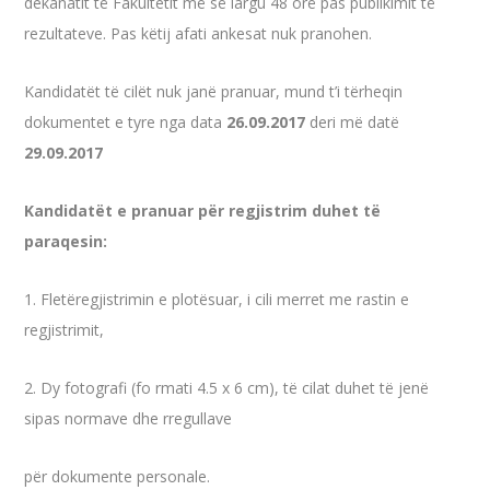
dekanatit të Fakultetit më së largu 48 orë pas publikimit të
rezultateve. Pas këtij afati ankesat nuk pranohen.
Kandidatët të cilët nuk janë pranuar, mund t’i tërheqin
dokumentet e tyre nga data
26.09.2017
deri më datë
29.09.2017
Kandidatët e pranuar për regjistrim duhet të
paraqesin:
1. Fletëregjistrimin e plotësuar, i cili merret me rastin e
regjistrimit,
2. Dy fotografi (fo rmati 4.5 x 6 cm), të cilat duhet të jenë
sipas normave dhe rregullave
për dokumente personale.