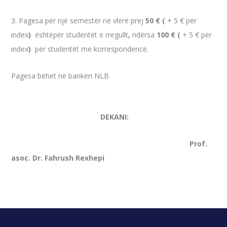
3. Pagesa për një semestër në vlerë prej
50 € (
+ 5 € për
index
)
ështëpër studentët e rregullt
,
ndërsa
100 € (
+ 5 € për
index
)
për studentët me korrespondencë.
Pagesa bëhet në bankën NLB
DEKANI:
Prof.
asoc. Dr. Fahrush Rexhepi