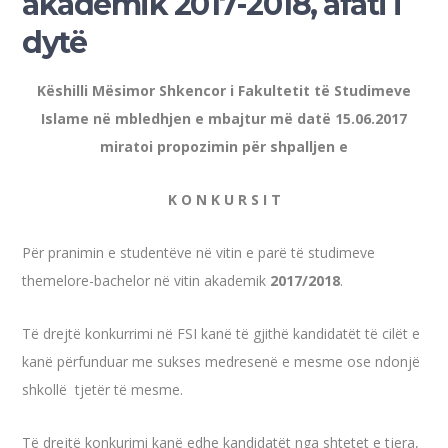
akademik 2017-2018, afati i
dytë
Këshilli Mësimor Shkencor i Fakultetit të Studimeve
Islame në mbledhjen e mbajtur më datë 15.06.2017
miratoi propozimin për shpalljen e
K O N K U R S I T
Për pranimin e studentëve në vitin e parë të studimeve
themelore-bachelor në vitin akademik
2017/2018
.
Të drejtë konkurrimi në FSI kanë të gjithë kandidatët të cilët e
kanë përfunduar me sukses medresenë e mesme ose ndonjë
shkollë tjetër të mesme.
Të drejtë konkurimi kanë edhe kandidatët nga shtetet e tjera,