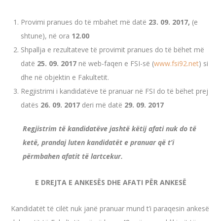
Provimi pranues do të mbahet më datë
23. 09. 2017,
(e
shtune), në ora
12.00
Shpallja e rezultateve të provimit pranues do të bëhet më
datë
25. 09. 2017
në web-faqen e FSI-së (
www.fsi92.net
) si
dhe në objektin e Fakultetit.
Regjistrimi i kandidatëve të pranuar në FSI do të bëhet prej
datës
26. 09. 2017
deri më datë
29. 09. 2017
Regjistrim të kandidatëve jashtë këtij afati nuk do të
ketë, prandaj luten kandidatët e pranuar që t’i
përmbahen afatit të lartcekur.
E DREJTA E ANKESËS DHE AFATI PËR ANKESË
Kandidatët të cilët nuk janë pranuar mund t’i paraqesin ankesë