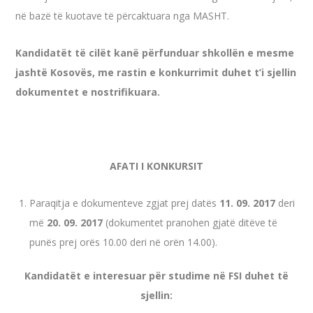
në bazë të kuotave të përcaktuara nga MASHT.
Kandidatët të cilët kanë përfunduar shkollën e mesme
jashtë Kosovës, me rastin e konkurrimit duhet t’i sjellin
dokumentet e nostrifikuara.
AFATI I KONKURSIT
Paraqitja e dokumenteve zgjat prej datës
11. 09. 2017
deri
më
20. 09. 2017
(dokumentet pranohen gjatë ditëve të
punës prej orës 10.00 deri në orën 14.00).
Kandidatët e interesuar për studime në FSI duhet të
sjellin: