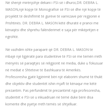
Në shenjë mirënjohje dekani i FSI-së i dhuroi,DR. DEBRA L.
MASON,një kopje të Monografisë së FSI-së dhe një kopje të
projektit të deshifrimit të gurëve të varrezave për regjionin e
Prishtinës. DR. DEBRA L. MASON këtë dhuratë e pranoi me
kënaqësi dhe shprehu falënderimet e saja për mikëpritjen e
ngrohtë.
Në vazhdim ishte paraparë që DR. DEBRA L. MASON të
mbajë një ligjëratë para studentëve të FSI-së me temën rreth
mënyrës së paraqitjes së religjionit në media, duke u fokusuar
në mediat e Shteteve të Bashkuara të Amerikës.
Profesoresha gjatë ligjërimit bëri një elaborim shumë të thukt
dhe objektiv dhe studentët ishin mjaft të kënaqur me këtë
prezantim. Pas përfundimit të prezantimit nga profesoresha,
studentët e FSI-së u inkuadruan në temë duke bërë disa
komente dhe pyetje rreth temës së shtjelluar.