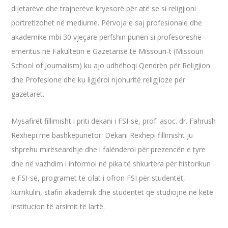
dijetarëve dhe trajnerëve kryesorë për atë se si religjioni
portretizohet në mediume. Përvoja e saj profesionale dhe
akademike mbi 30 vjeçare përfshin punën si profesoreshë
emeritus në Fakultetin e Gazetarisë të Missouri-t (Missouri
School of Journalism) ku ajo udhëhoqi Qendrën për Religjion
dhe Profesione dhe ku ligjëroi njohuritë religjioze për
gazetarët.
Mysafirët fillimisht i priti dekani i FSI-së, prof. asoc. dr. Fahrush
Rexhepi me bashkëpunëtor. Dekani Rexhepi fillimisht ju
shprehu mirëseardhje dhe i falënderoi për prezencën e tyre
dhe në vazhdim i informoi në pika të shkurtëra për historikun
e FSI-së, programet të cilat i ofron FSI për studentët,
kurrikulin, stafin akademik dhe studentët që studiojnë në këtë
institucion të arsimit të lartë.