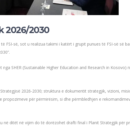
jik 2026/2030
t të FSI-së, sot u realizua takimi i katërt i grupit punues të FSI-së së 
2030”.
et nga SHER (Sustainable Higher Education and Research in Kosovo) n
ë Strategjisë 2026-2030; struktura e dokumentit strategjik, vizioni, mi
dhe propozimeve për përmirësim, si dhe përmbledhjen e rekomandimeve
ku në ditët në vijim do të dorëzohet drafti final i Planit Strategjik për