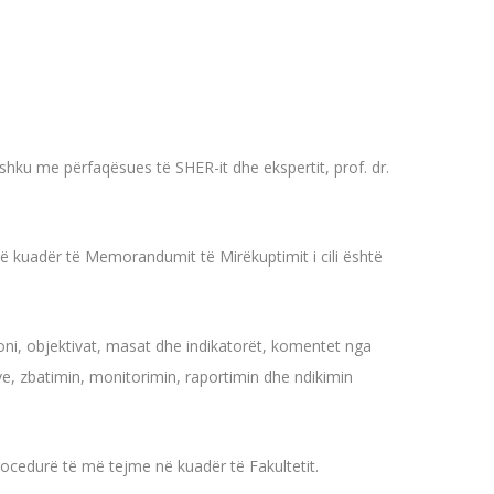
bashku me përfaqësues të SHER-it dhe ekspertit, prof. dr.
ë kuadër të Memorandumit të Mirëkuptimit i cili është
sioni, objektivat, masat dhe indikatorët, komentet nga
, zbatimin, monitorimin, raportimin dhe ndikimin
 procedurë të më tejme në kuadër të Fakultetit.