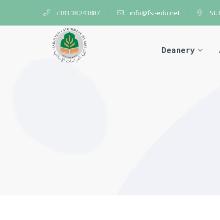
+383 38 243887
info@fsi-edu.net
St.
Deanery