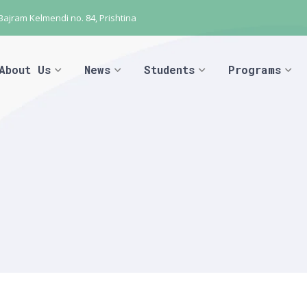
 Bajram Kelmendi no. 84, Prishtina
About Us
News
Students
Programs