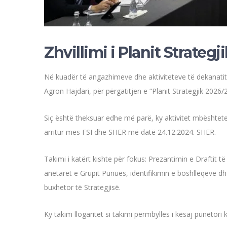
Zhvillimi i Planit Strateg
Në kuadër të angazhimeve dhe
aktiviteteve të dekanati
Agron Hajdari, për përgatitjen e “Planit Strategjik 2026/
Siç është theksuar edhe më parë, ky aktivitet mbështet
arritur mes FSI dhe SHER më datë 24.12.2024. SHER.
Takimi i katërt kishte për fokus: Prezantimin e Draftit t
anëtarët e Grupit Punues, identifikimin e boshllëqeve 
buxhetor të Strategjisë.
Ky takim llogaritet si takimi përmbyllës i kësaj punëtori 