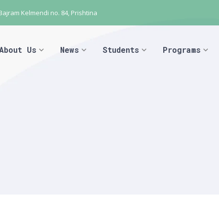
 Bajram Kelmendi no. 84, Prishtina
About Us
News
Students
Programs