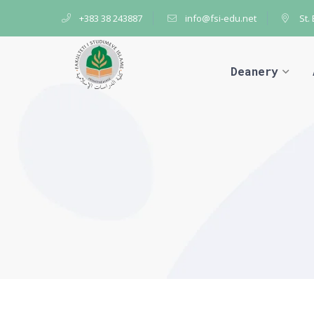
+383 38 243887
info@fsi-edu.net
St.
Deanery