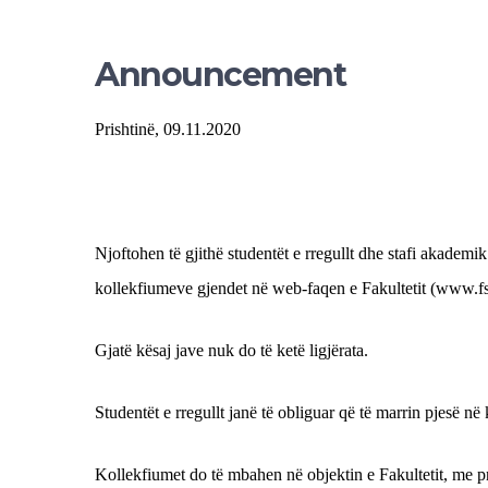
Announcement
Prishtinë, 09.11.2020
Njoftohen të gjithë studentët e rregullt dhe stafi akadem
kollekfiumeve gjendet në web-faqen e Fakultetit (www.fsi
Gjatë kësaj jave nuk do të ketë ligjërata.
Studentët e rregullt janë të obliguar që të marrin pjesë 
Kollekfiumet do të mbahen në objektin e Fakultetit, me 