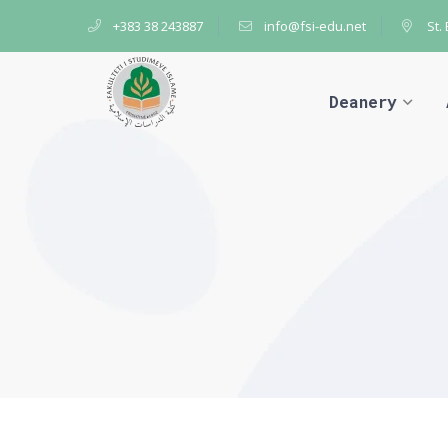
+383 38 243887
info@fsi-edu.net
St.
Deanery