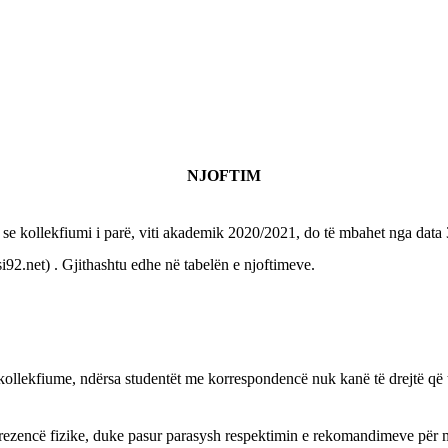
NJOFTIM
ik se kollekfiumi i parë, viti akademik 2020/2021, do të mbahet nga data
92.net) . Gjithashtu edhe në tabelën e njoftimeve.
në kollekfiume, ndërsa studentët me korrespondencë nuk kanë të drejtë që
prezencë fizike, duke pasur parasysh respektimin e rekomandimeve për m