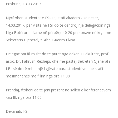
Prishtinë, 13.03.2017
Njoftohen studentët e FSI-së, stafi akademik se nesër,
14.03.2017, për vizitë në FSI do të qendroj një delegacion nga
Liga Botërore Islame në përbërje të 20 personave në krye me
Sekretarin Gjeneral, z. Abdul-Kerim El-Isa.
Delegacioni fillimisht do të pritet nga dekani i Fakultetit, prof.
asoc. Dr. Fahrush Rexhepi, dhe më pastaj Sekretari Gjeneral i
LBI-së do të mbaj një ligjëratë para studentëve dhe stafit
mësimdhënës me fillim nga ora 11:00
Prandaj, ftoheni që të jeni prezent në sallën e konferencavem
kati III, nga ora 11:00
Dekanati, FSI