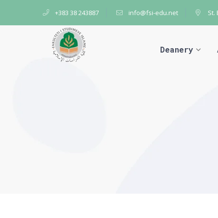
+383 38 243887
info@fsi-edu.net
St.
Deanery