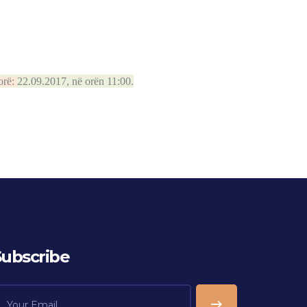
orë:
22.09.2017, në orën
11:00.
Subscribe