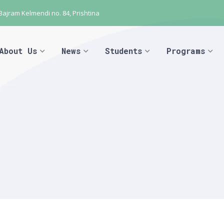
 Bajram Kelmendi no. 84, Prishtina
About Us
News
Students
Programs