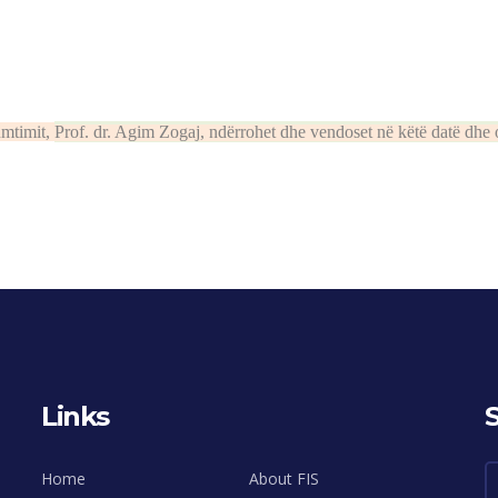
umtimit,
Prof. dr. Agim Zogaj, ndërrohet dhe vendoset në këtë datë dhe 
Links
Home
About FIS