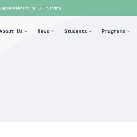
 Bajram Kelmendi no. 84, Prishtina
About Us
News
Students
Programs