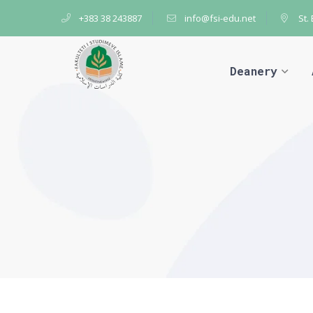
+383 38 243887
info@fsi-edu.net
St.
Deanery