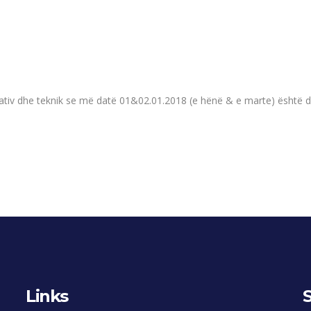
rativ dhe teknik se më datë 01&02.01.2018 (e hënë & e marte) është d
Links