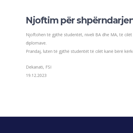
Njoftim për shpërndarje
Njoftohen të gjithë studentët, niveli BA dhe MA, të cilë
diplomave.
Prandaj, luten të gjithë studentët të cilët kanë bërë kë
Dekanati, FSI
19.12.2023