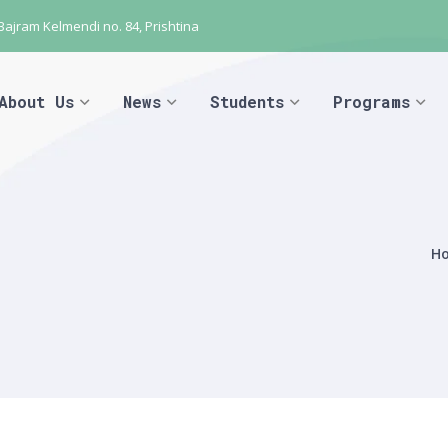
 Bajram Kelmendi no. 84, Prishtina
About Us
News
Students
Programs
H