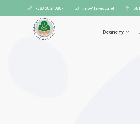
+383 38 243887
info@fsi-edu.net
St.
Deanery