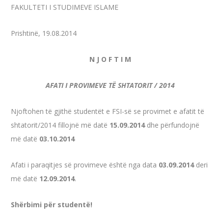
FAKULTETI I STUDIMEVE ISLAME
Prishtinë, 19.08.2014
N J O F T I M
AFATI I PROVIMEVE TË SHTATORIT / 2014
Njoftohen të gjithë studentët e FSI-së se provimet e afatit të
shtatorit/2014 fillojnë më datë
15.09.2014
dhe përfundojnë
më datë
03.10.2014
Afati i paraqitjes së provimeve është nga data
03.09.2014
deri
më datë
12.09.2014
.
Shërbimi për studentë!