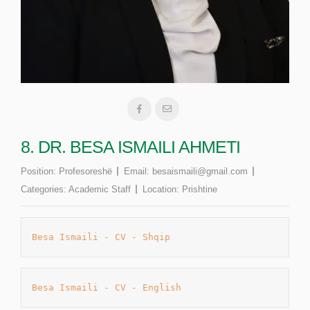
8. DR. BESA ISMAILI AHMETI
Position:
Profesoreshë
Email:
besaismaili@gmail.com
Categories:
Academic Staff
Location:
Prishtine
Besa Ismaili - CV - Shqip
Besa Ismaili - CV - English