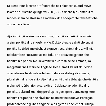
Dr. Besa Ismaili është profesoreshë në Fakultetin e Studimeve
Islame në Prishtinë që nga viti 2003, ku ka dhënë një kontribut të
rëndësishëm në zhvillimin akademik dhe shoqëror të fakultetit dhe
studentëve të saj.
Ajo është një intelektuale e shquar, me një karrierë të pasur në
arsim, politikë dhe shoqëri civile. Doktoratura e saj në shkencat
politike ka të bëj me çështjet e grave, fesë, shtetit dhe zhvillimit
ndërkombëtar në Kosovë, me fokus në barazinë gjinore dhe
ndërtimin e paqes. Në universitetin e Jordanisë në Amman, ka
magjistruar në Letërsinë Angleze. Besa Ismaili ka ndjekur edhe
specializime të shumta ndërkombëtare në dialog, diplomaci,
pluralizëm dhe lidership. Ajo flet gjashtë gjuhë të huaja dhe është e
njohur për përfshirjen e saj aktive në debatet akademike dhe
politike, duke ndikuar drejtpërdrejt në çështje të barazisë gjinore,
ndërtimit të paqes dhe zhvillimit të arsimit në Kosovë. Përveçse
profesoreshë e gjuhës angleze, ajo ligjëron edhe lëndët “Gruaja