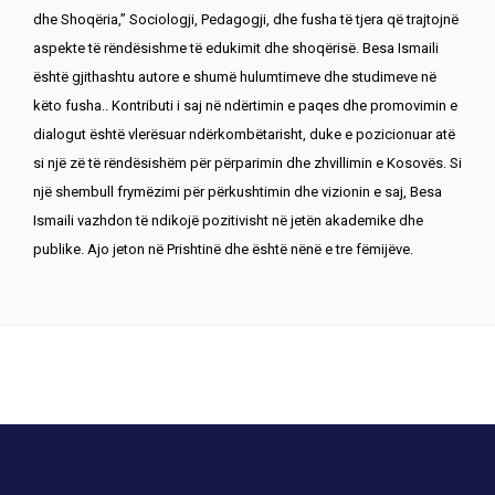
dhe Shoqëria,” Sociologji, Pedagogji, dhe fusha të tjera që trajtojnë
aspekte të rëndësishme të edukimit dhe shoqërisë. Besa Ismaili
është gjithashtu autore e shumë hulumtimeve dhe studimeve në
këto fusha.. Kontributi i saj në ndërtimin e paqes dhe promovimin e
dialogut është vlerësuar ndërkombëtarisht, duke e pozicionuar atë
si një zë të rëndësishëm për përparimin dhe zhvillimin e Kosovës. Si
një shembull frymëzimi për përkushtimin dhe vizionin e saj, Besa
Ismaili vazhdon të ndikojë pozitivisht në jetën akademike dhe
publike. Ajo jeton në Prishtinë dhe është nënë e tre fëmijëve.