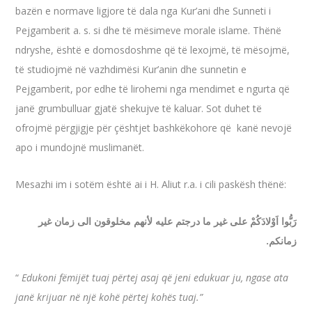
bazën e normave ligjore të dala nga Kur’ani dhe Sunneti i
Pejgamberit a. s. si dhe të mësimeve morale islame. Thënë
ndryshe, është e domosdoshme që të lexojmë, të mësojmë,
të studiojmë në vazhdimësi Kur’anin dhe sunnetin e
Pejgamberit, por edhe të lirohemi nga mendimet e ngurta që
janë grumbulluar gjatë shekujve të kaluar. Sot duhet të
ofrojmë përgjigje për çështjet bashkëkohore që kanë nevojë
apo i mundojnë muslimanët.
Mesazhi im i sotëm është ai i H. Aliut r.a. i cili paskësh thënë:
رَبُّوا اَوْلادَكُمْ على غير ما درجتم عليه لأنهم مخلوقون الى زمان غير
زمانكم.
“
Edukoni fëmijët tuaj përtej asaj që jeni edukuar ju, ngase ata
janë krijuar në një kohë përtej kohës tuaj.”