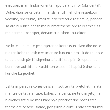
evropian, islam lindor (oriental) apo perëndimor (oksidental).
Duhet ditur se ka vetëm një islam i cili njeh dhe respekton
veçoritë, specifikat, traditat, diversitetet e të tjerëve, për deri
sa ato nuk bien ndesh me burimet themelore të Islamit e as
me parimet, principet, detyrimet e Islamit autokton.
Në këtë kuptim, të jesh dijetar në kontekstin islam dhe në të
njëjtën kohë të jesh mysliman në kuptimin praktik do të thotë
të përpiqesh për të shprehur aftësitë tua për të kuptuarit e
burimeve autoktone karshi kontekstit, në hapësirë dhe kohë,
kur dhe ku jetohet.
Është imperativ i kohës që islami sot të interpretohet, në atë
mënyrë që t’i përshtatet kohës dhe vendit në të cilin jetojmë,
njëkohësisht duke mos kapërcye principet dhe postulatet
themelore te fesë islame, por gjithnjë duke u mbështetur mbi