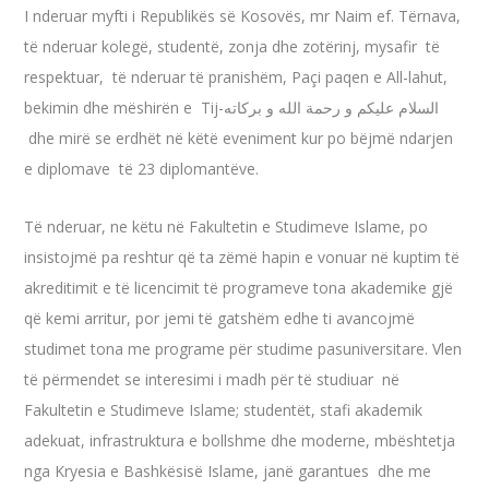
I nderuar myfti i Republikës së Kosovës, mr Naim ef. Tërnava,
të nderuar kolegë, studentë, zonja dhe zotërinj, mysafir të
respektuar, të nderuar të pranishëm, Paçi paqen e All-lahut,
bekimin dhe mëshirën e Tij-
السلام عليكم و رحمة الله و بركاته
dhe mirë se erdhët në këtë eveniment kur po bëjmë ndarjen
e diplomave të 23 diplomantëve.
Të nderuar, ne këtu në Fakultetin e Studimeve Islame, po
insistojmë pa reshtur që ta zëmë hapin e vonuar në kuptim të
akreditimit e të licencimit të programeve tona akademike gjë
që kemi arritur, por jemi të gatshëm edhe ti avancojmë
studimet tona me programe për studime pasuniversitare. Vlen
të përmendet se interesimi i madh për të studiuar në
Fakultetin e Studimeve Islame; studentët, stafi akademik
adekuat, infrastruktura e bollshme dhe moderne, mbështetja
nga Kryesia e Bashkësisë Islame, janë garantues dhe me