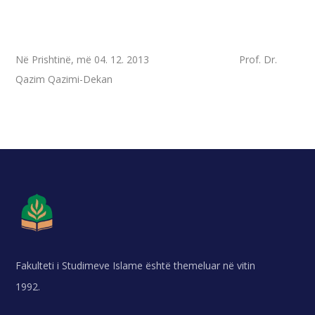
Në Prishtinë, më 04. 12. 2013 Prof. Dr.
Qazim Qazimi-Dekan
Fakulteti i Studimeve Islame është themeluar në vitin
1992.