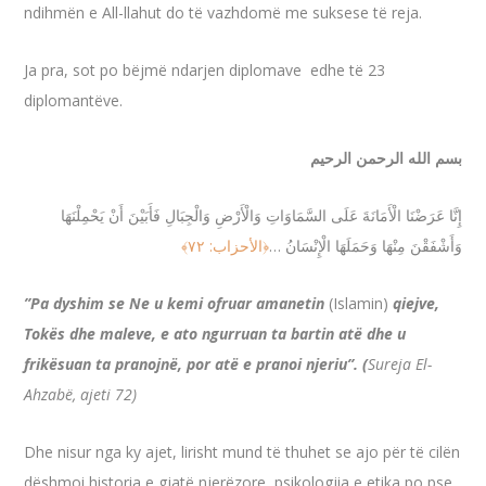
ndihmën e All-llahut do të vazhdomë me suksese të reja.
Ja pra, sot po bëjmë ndarjen diplomave edhe të 23
diplomantëve.
بسم الله الرحمن الرحيم
إِنَّا عَرَضْنَا الْأَمَانَةَ عَلَى السَّمَاوَاتِ وَالْأَرْضِ وَالْجِبَالِ فَأَبَيْنَ أَنْ يَحْمِلْنَهَا
﴿الأحزاب: ٧٢﴾
…
وَأَشْفَقْنَ مِنْهَا وَحَمَلَهَا الْإِنْسَانُ
”Pa dyshim se Ne u kemi ofruar amanetin
(Islamin)
qiejve,
Tokës dhe maleve, e ato ngurruan ta bartin atë dhe u
frikësuan ta pranojnë, por atë e pranoi njeriu”. (
Sureja El-
Ahzabë, ajeti 72)
Dhe nisur nga ky ajet, lirisht mund të thuhet se ajo për të cilën
dëshmoi historia e gjatë njerëzore, psikologjia e etika po pse