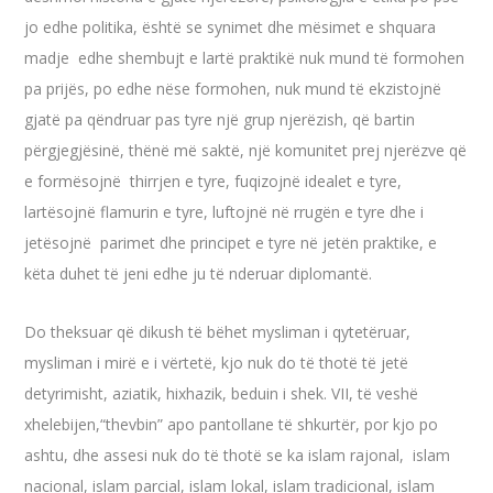
jo edhe politika, është se synimet dhe mësimet e shquara
madje edhe shembujt e lartë praktikë nuk mund të formohen
pa prijës, po edhe nëse formohen, nuk mund të ekzistojnë
gjatë pa qëndruar pas tyre një grup njerëzish, që bartin
përgjegjësinë, thënë më saktë, një komunitet prej njerëzve që
e formësojnë thirrjen e tyre, fuqizojnë idealet e tyre,
lartësojnë flamurin e tyre, luftojnë në rrugën e tyre dhe i
jetësojnë parimet dhe principet e tyre në jetën praktike, e
këta duhet të jeni edhe ju të nderuar diplomantë.
Do theksuar që dikush të bëhet mysliman i qytetëruar,
mysliman i mirë e i vërtetë, kjo nuk do të thotë të jetë
detyrimisht, aziatik, hixhazik, beduin i shek. VII, të veshë
xhelebijen,“thevbin” apo pantollane të shkurtër, por kjo po
ashtu, dhe assesi nuk do të thotë se ka islam rajonal, islam
nacional, islam parcial, islam lokal, islam tradicional, islam