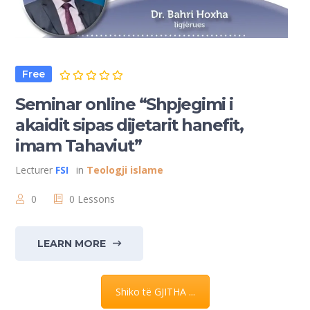
Free
Seminar online “Shpjegimi i
akaidit sipas dijetarit hanefit,
imam Tahaviut”
Lecturer
FSI
in
Teologji islame
0
0 Lessons
LEARN MORE
Shiko të GJITHA ...