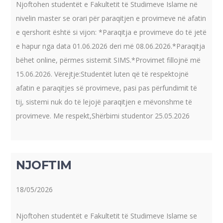
Njoftohen studentët e Fakultetit të Studimeve Islame në
nivelin master se orari për paraqitjen e provimeve në afatin
e qershorit është si vijon: *Paraqitja e provimeve do të jetë
e hapur nga data 01.06.2026 deri më 08.06.2026.*Paraqitja
bëhet online, përmes sistemit SIMS.*Provimet fillojnë më
15.06.2026. Vërejtje:Studentët luten që të respektojnë
afatin e paraqitjes së provimeve, pasi pas përfundimit të
tij, sistemi nuk do të lejojë paraqitjen e mëvonshme të
provimeve. Me respekt,Shërbimi studentor 25.05.2026
NJOFTIM
18/05/2026
Njoftohen studentët e Fakultetit të Studimeve Islame se