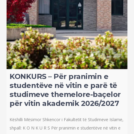
KONKURS – Për pranimin e
studentëve në vitin e parë të
studimeve themelore-baçelor
për vitin akademik 2026/2027
Këshilli Mësimor Shkencor i Fakultetit të Studimeve Islame,
shpall: K O N K U R S Për pranimin e studentëve në vitin e