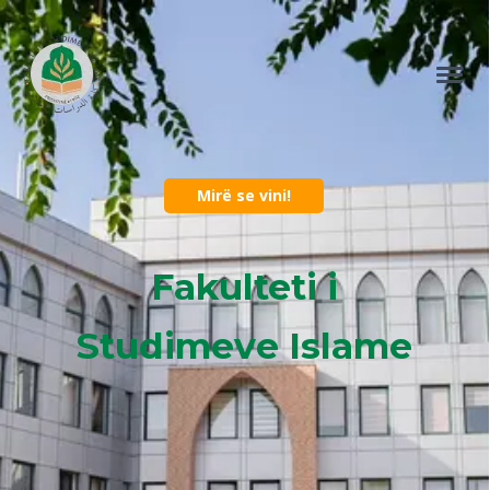
Mirë se vini!
Fakulteti i
Studimeve Islame