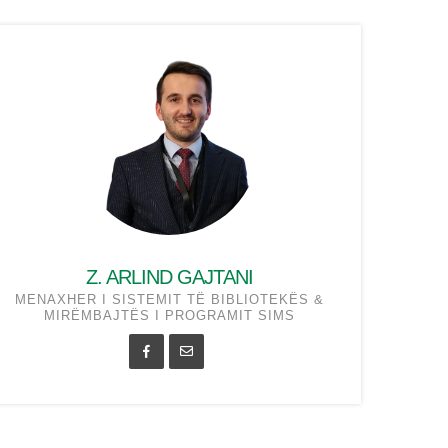
Z. ARLIND GAJTANI
MENAXHER I SISTEMIT TË BIBLIOTEKËS &
MIRËMBAJTËS I PROGRAMIT SIMS