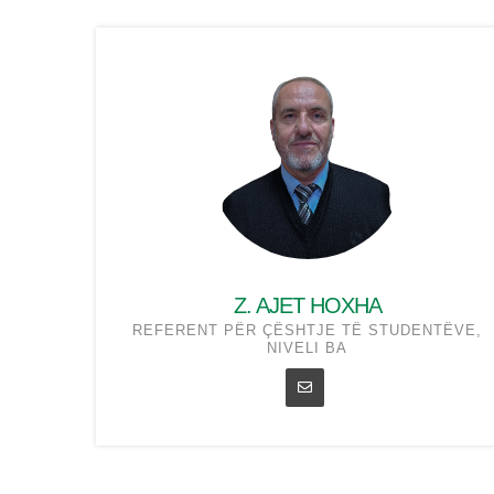
Z. AJET HOXHA
REFERENT PËR ÇËSHTJE TË STUDENTËVE,
NIVELI BA