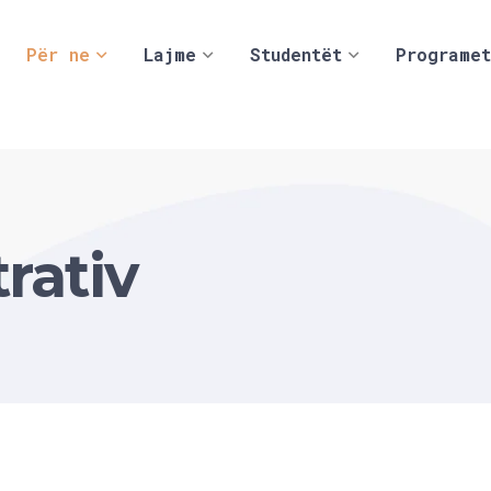
Për ne
Lajme
Studentët
Programet
rativ