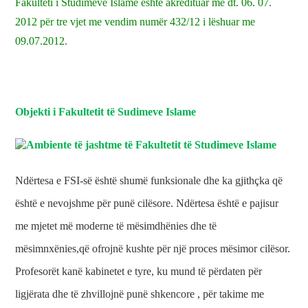
Fakulteti i Studimeve Islame është akredituar më dt. 06. 07.
2012 për tre vjet me vendim numër 432/12 i lëshuar me
09.07.2012.
Objekti i Fakultetit të Sudimeve Islame
Ndërtesa e FSI-së është shumë funksionale dhe ka gjithçka që
është e nevojshme për punë cilësore. Ndërtesa është e pajisur
me mjetet më moderne të mësimdhënies dhe të
mësimnxënies,që ofrojnë kushte për një proces mësimor cilësor.
Profesorët kanë kabinetet e tyre, ku mund të përdaten për
ligjërata dhe të zhvillojnë punë shkencore , për takime me