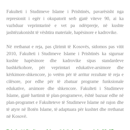
Fakulteti i Studimeve Islame i Prishtinës, pavarësisht nga
represionit i egër i okupatorit serb gjatë viteve 90, ai ka
vazhduar veprimtarinë e vet pa ndërprerje, në kushte
jashtëzakonisht të vështira materiale, hapësinore e kadrovike.
Në rrethanat e reja, pas çlirimit të Kosovës, sidomos pas vitit
2010, Fakulteti i Studimeve Islame i Prishtinës ka siguruar
kushte hapësinore dhe kadrovike sipas standardeve
bashkëkohore, për veprimtari edukative-arsimore dhe
kërkimore-shkencore, jo vetëm për të arritur rezultate të reja e
cilësore, por edhe për të zbatuar programe funksionale
edukative, arsimore dhe shkencore. Fakulteti i Studimeve
Islame, gjatë hartimit të plan-programeve, është bazuar edhe në
plan-programet e Fakulteteve të Studimeve Islame në rajon dhe
të atyre në Botën Islame, të adaptuara për kushtet dhe rrethanat
në Kosovë.