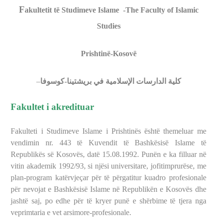
F
akultetit të Studimeve Islame -The Faculty of Islamic
Studies
Prishtinë
-Kosovë
–
كلية الدارسات الإسلامية في بريشتينا-كوسوفا
Fakultet i akredituar
Fakulteti i Studimeve Islame i Prishtinës është themeluar me
vendimin nr. 443 të Kuvendit të Bashkësisë Islame të
Republikës së Kosovës, datë 15.08.1992. Punën e ka filluar në
vitin akademik 1992/93,
si njësi universitare,
jo
fitimprurëse, me
plan-program
katër
vjeçar për të përgatitur kuadro profesionale
për nevojat e Bashkësisë Islame në Republikën e Kosovës dhe
jashtë saj, po edhe për të kryer punë e shërbime të tjera nga
veprimtaria e vet arsimore-profesionale.