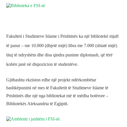
Fakulteti i Studimeve Islame i Prishtinës ka një bibliotekë mjaft
të pasur – me 10.000 (dhjetë mijë) libra me 7.000 (shtatë mijë)
tituj të ndryshëm dhe disa qindra punime diplomash, që tërë
kohën janë në dispozicion të studentëve.
Gjithashtu ekziston edhe një projekt ndërkombëtar
bashkëpunimi në mes të Fakultetit të Studimeve Islame të
Prishtinës dhe një nga bibliotekat më të mëdha botërore –
Bibliotekës Aleksandria të Egjiptit.