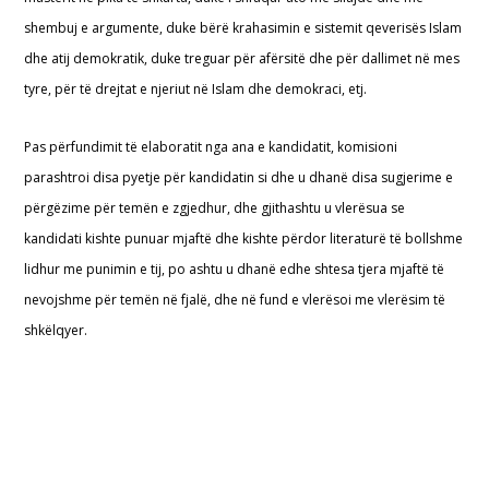
shembuj e argumente, duke bërë krahasimin e sistemit qeverisës Islam
dhe atij demokratik, duke treguar për afërsitë dhe për dallimet në mes
tyre, për të drejtat e njeriut në Islam dhe demokraci, etj.
Pas përfundimit të elaboratit nga ana e kandidatit, komisioni
parashtroi disa pyetje për kandidatin si dhe u dhanë disa sugjerime e
përgëzime për temën e zgjedhur, dhe gjithashtu u vlerësua se
kandidati kishte punuar mjaftë dhe kishte përdor literaturë të bollshme
lidhur me punimin e tij, po ashtu u dhanë edhe shtesa tjera mjaftë të
nevojshme për temën në fjalë, dhe në fund e vlerësoi me vlerësim të
shkëlqyer.