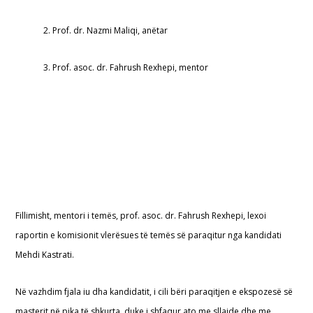
2. Prof. dr. Nazmi Maliqi, anëtar
3. Prof. asoc. dr. Fahrush Rexhepi, mentor
Fillimisht, mentori i temës, prof. asoc. dr. Fahrush Rexhepi, lexoi
raportin e komisionit vlerësues të temës së paraqitur nga kandidati
Mehdi Kastrati.
Në vazhdim fjala iu dha kandidatit, i cili bëri paraqitjen e ekspozesë së
masterit në pika të shkurta, duke i shfaqur ato me sllajde dhe me