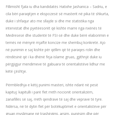
Fillimisht fjala iu dha kandidatës Hatixhe Jashanica – Sadriu, e
cila bëri paraqitjen e ekspozesë së masterit në pika të shkurta,
duke i shfaqur ato me sllajde si dhe me statistika nga
intervistat dhe pyetëesorët që kishte marre nga nxënës të
Medresesë dhe studentë të FSI-së dhe duke bërë elaborimin e
temës në mënyrë mjaftë koncize me shembuj konkretë. Ajo
në punimin e saj kishte për qëllim që të paraqes rolin dhe
rëndësinë që i ka dhënë feja islame gruas, gjithnjë duke iu
përgjigjur mendimeve të gabuara të orientalistëve lidhur me
këtë çështje.
Përmbledhja e këtij punimi masteri, ishte ndarë në pesë
kapituj: kapitulli i parë flet rreth nocionit orientalizëm,
zanafillës së saj, rreth qendrave të saj dhe veprave të tyre.
Ndërsa, në të dytin flet për botëkuptimet e orientalistëve për
gruan myslimane në trashëgimi, arsim, punësim dhe për