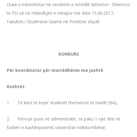
Duke u mbështetur ne vendimin e Këshillit Mësimor- Shkencor
të FSI-së në mbledhjen e mbajtur më datë 15.06.2017,
Fakulteti i Studimeve Islame në Prishtine shpall:
KONKURS
Për koordinator për marrëdhënie me jashtë
Kushtet:
1. Të ketë të kryer studimet themelore të nivelit (BA);
2. Përvojë pune në administratë, së paku 1 vjet dhe në
fushën e bashkëpunimit universitar-ndërkombëtar;