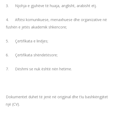
3. Njohja e gjuhëve të huaja, anglisht, arabisht etj.
4. Aftësi komunikuese, menaxhuese dhe organizative në
fushën e jetës akademik shkencore;
5. Çertifikata e lindjes;
6. Çertifikata shëndetësore;
7. Dëshmi se nuk është nën hetime.
Dokumentet duhet të jenë në origjinal dhe t’iu bashkëngjitet
një (CV).