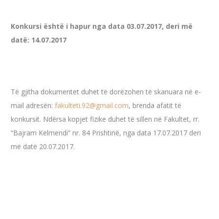
Konkursi është i hapur nga data 03.07.2017, deri më
datë: 14.07.2017
Të gjitha dokumentet duhet të dorëzohen të skanuara në e-
mail adresën:
fakulteti.92@gmail.com
, brenda afatit të
konkursit. Ndërsa kopjet fizike duhet të sillen në Fakultet, rr.
“Bajram Kelmendi” nr. 84 Prishtinë, nga data 17.07.2017 deri
më datë 20.07.2017.