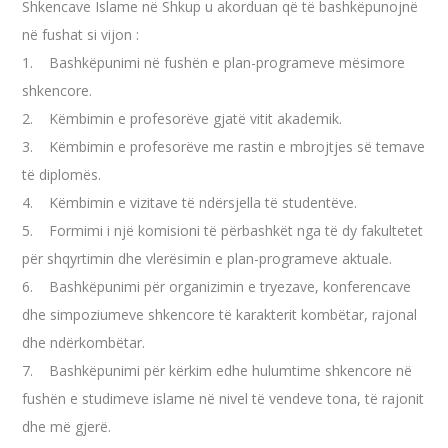
Shkencave Islame në Shkup u akorduan që të bashkëpunojnë
në fushat si vijon :
1. Bashkëpunimi në fushën e plan-programeve mësimore
shkencore.
2. Këmbimin e profesorëve gjatë vitit akademik.
3. Këmbimin e profesorëve me rastin e mbrojtjes së temave
të diplomës.
4. Këmbimin e vizitave të ndërsjella të studentëve.
5. Formimi i një komisioni të përbashkët nga të dy fakultetet
për shqyrtimin dhe vlerësimin e plan-programeve aktuale.
6. Bashkëpunimi për organizimin e tryezave, konferencave
dhe simpoziumeve shkencore të karakterit kombëtar, rajonal
dhe ndërkombëtar.
7. Bashkëpunimi për kërkim edhe hulumtime shkencore në
fushën e studimeve islame në nivel të vendeve tona, të rajonit
dhe më gjerë.