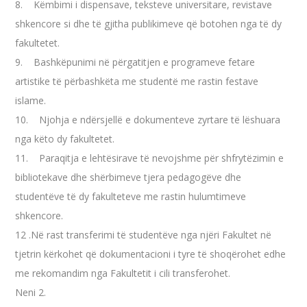
8. Këmbimi i dispensave, teksteve universitare, revistave
shkencore si dhe të gjitha publikimeve që botohen nga të dy
fakultetet.
9. Bashkëpunimi në përgatitjen e programeve fetare
artistike të përbashkëta me studentë me rastin festave
islame.
10. Njohja e ndërsjellë e dokumenteve zyrtare të lëshuara
nga këto dy fakultetet.
11. Paraqitja e lehtësirave të nevojshme për shfrytëzimin e
bibliotekave dhe shërbimeve tjera pedagogëve dhe
studentëve të dy fakulteteve me rastin hulumtimeve
shkencore.
12 .Në rast transferimi të studentëve nga njëri Fakultet në
tjetrin kërkohet që dokumentacioni i tyre të shoqërohet edhe
me rekomandim nga Fakultetit i cili transferohet.
Neni 2.