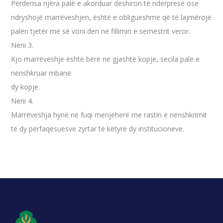
Përderisa njëra palë e akorduar dëshiron të ndërpresë ose
ndryshojë marrëveshjen, është e obligueshme që të lajmërojë
palën tjetër më së voni deri në fillimin e semestrit veror.
Neni 3.
Kjo marrëveshje është bërë në gjashtë kopje, secila palë e
nënshkruar mbanë
dy kopje.
Neni 4.
Marrëveshja hynë në fuqi menjëherë me rastin e nënshkrimit
të dy përfaqësuesve zyrtar të këtyre dy institucioneve.