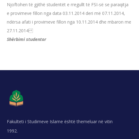
Njoftohen të gjithë studentët e rregullt të FSI-së se paraqitja
e provimeve fillon nga data 03.11.2014 deri më 07.11.2014,
ndërsa afati i provimeve fillon nga 10.11.2014 dhe mbaron me
27.11.2014
Shërbimi studentor
Fakulteti i Studimeve Islame është themeluar në vitin
1992.