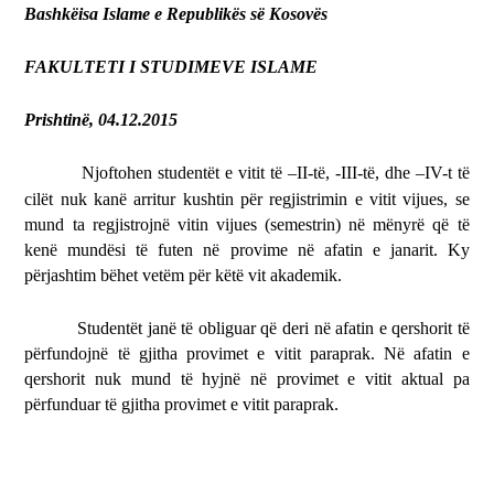
Bashkëisa Islame e Republikës së Kosovës
FAKULTETI I STUDIMEVE ISLAME
Prishtinë, 04.12.2015
Njoftohen studentët e vitit të –II-të, -III-të, dhe –IV-t të
cilët nuk kanë arritur kushtin për regjistrimin e vitit vijues, se
mund ta regjistrojnë vitin vijues (semestrin) në mënyrë që të
kenë mundësi të futen në provime në afatin e janarit.
Ky
përjashtim bëhet vetëm për këtë vit akademik.
Studentët janë të obliguar që deri në afatin e qershorit të
përfundojnë të gjitha provimet e vitit paraprak. Në afatin e
qershorit nuk mund të hyjnë në provimet e vitit aktual pa
përfunduar të gjitha provimet e vitit paraprak.