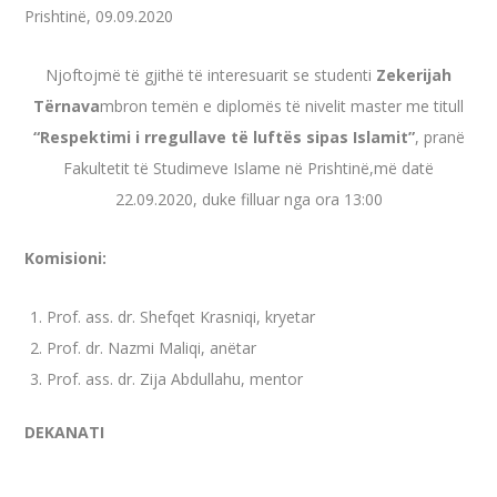
Prishtinë, 09.09.2020
Njoftojmë të gjithë të interesuarit se studenti
Zekerijah
Tërnava
mbron temën e diplomës të nivelit master me titull
“Respektimi i rregullave të luftës sipas Islamit”
, pranë
Fakultetit të Studimeve Islame në Prishtinë,më datë
22.09.2020, duke filluar nga ora 13:00
Komisioni:
Prof. ass. dr. Shefqet Krasniqi, kryetar
Prof. dr. Nazmi Maliqi, anëtar
Prof. ass. dr. Zija Abdullahu, mentor
DEKANATI