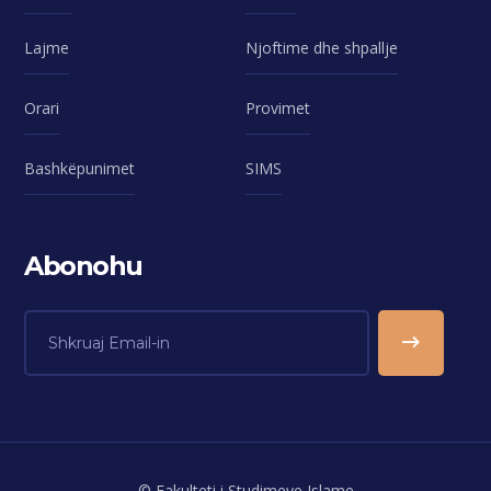
Lajme
Njoftime dhe shpallje
Orari
Provimet
Bashkëpunimet
SIMS
Abonohu
© Fakulteti i Studimeve Islame