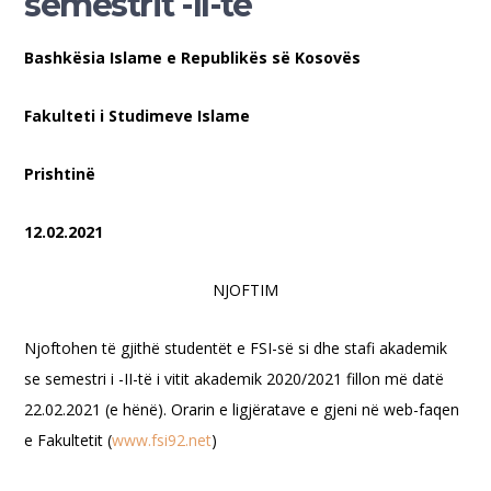
semestrit -II-te
Bashkësia Islame e Republikës së Kosovës
Fakulteti i Studimeve Islame
Prishtinë
12.02.2021
NJOFTIM
Njoftohen të gjithë studentët e FSI-së si dhe stafi akademik
se semestri i -II-të i vitit akademik 2020/2021 fillon më datë
22.02.2021 (e hënë). Orarin e ligjëratave e gjeni në web-faqen
e Fakultetit (
www.fsi92.net
)