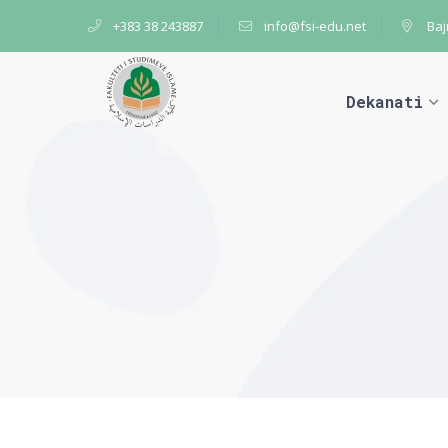
+383 38 243887
info@fsi-edu.net
Baj
Dekanati