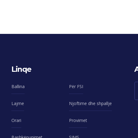
Linqe
Ballina
Për FSI
Lajme
Njoftime dhe shpallje
Orari
Provimet
Bashkëpunimet
SIMS