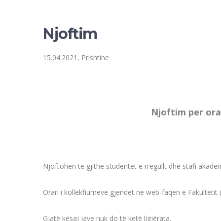
Njoftim
15.04.2021, Prishtine
Njoftim per orar
Njoftohen të gjithë studentët e rregullt dhe stafi akad
Orari i kollekfiumeve gjendet në web-faqen e Fakultetit 
Gjatë kësaj jave nuk do të ketë ligjërata.