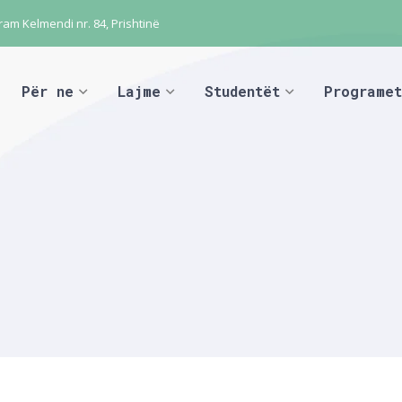
ram Kelmendi nr. 84, Prishtinë
Për ne
Lajme
Studentët
Programet