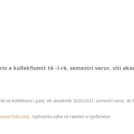
in e kollekfiumit të -I-rë, semestri veror, viti a
emik se kollekfiumi i parë, viti akademik 2020/2021, semestri veror, d
(
www.fsi92.net
) . Gjithashtu edhe në tabelën e njoftimeve.