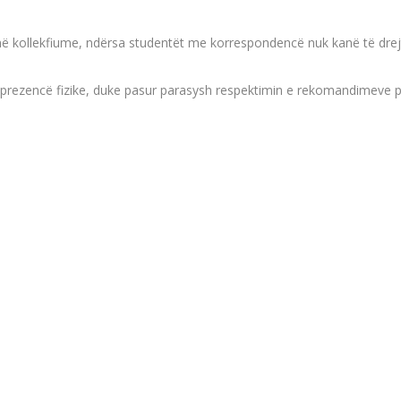
ë në kollekfiume, ndërsa studentët me korrespondencë nuk kanë të drej
 prezencë fizike, duke pasur parasysh respektimin e rekomandimeve pë