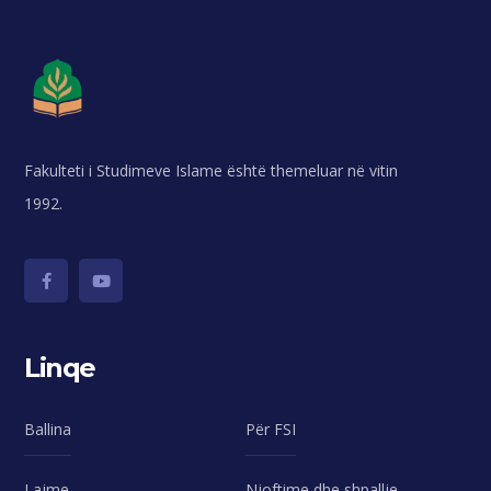
Fakulteti i Studimeve Islame është themeluar në vitin
1992.
Linqe
Ballina
Për FSI
Lajme
Njoftime dhe shpallje