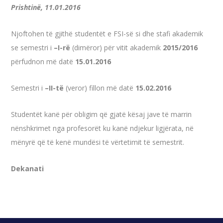
Prishtinë, 11.01.2016
Njoftohen të gjithë studentët e FSI-së si dhe stafi akademik
se semestri i
–I-rë
(dimëror) për vitit akademik
2015/2016
përfudnon më datë
15.01.2016
Semestri i
–II-të
(veror) fillon më datë
15.02.2016
Studentët kanë për obligim që gjatë kësaj jave të marrin
nënshkrimet nga profesorët ku kanë ndjekur ligjërata, në
mënyrë që të kenë mundësi të vërtetimit të semestrit.
Dekanati