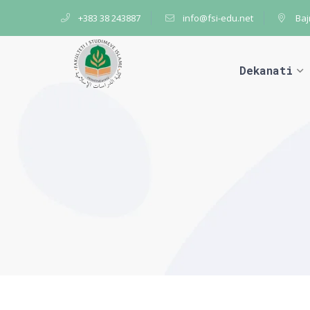
+383 38 243887
info@fsi-edu.net
Baj
Dekanati