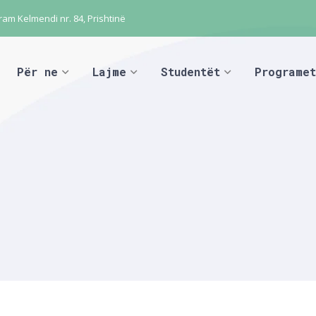
ram Kelmendi nr. 84, Prishtinë
Për ne
Lajme
Studentët
Programet