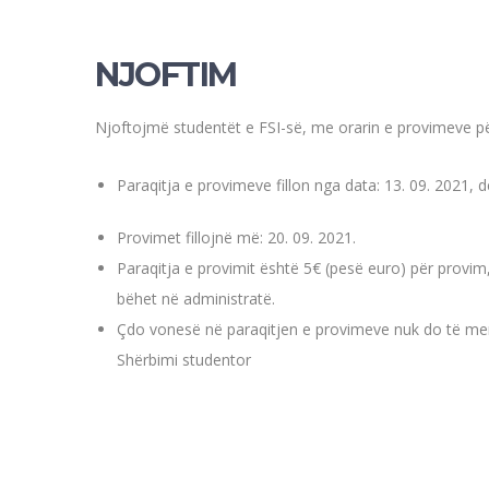
NJOFTIM
Njoftojmë studentët e FSI-së, me orarin e provimeve për
Paraqitja e provimeve fillon nga data: 13. 09. 2021, d
Provimet fillojnë më: 20. 09. 2021.
Paraqitja e provimit është 5€ (pesë euro) për provi
bëhet në administratë.
Çdo vonesë në paraqitjen e provimeve nuk do të mer
Shërbimi studentor