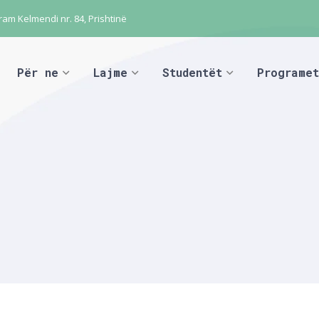
ram Kelmendi nr. 84, Prishtinë
Për ne
Lajme
Studentët
Programet