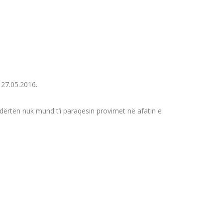
 27.05.2016.
undërtën nuk mund t’i paraqesin provimet në afatin e