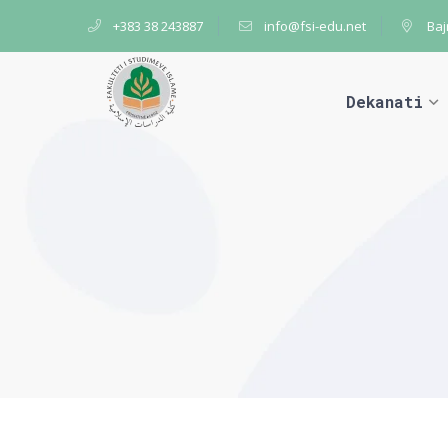
+383 38 243887
info@fsi-edu.net
Baj
Dekanati