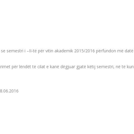
 se semestri i –II-të për vitin akademik 2015/2016 përfundon më datë
krimet për lëndët të cilat e kanë dëgjuar gjatë këtij semestri, në të k
08.06.2016