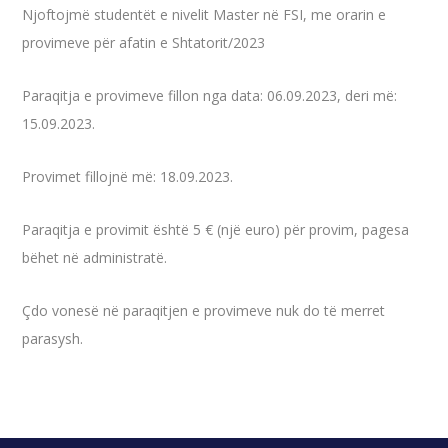
Njoftojmë studentët e nivelit Master në FSI, me orarin e
provimeve për afatin e Shtatorit/2023
Paraqitja e provimeve fillon nga data: 06.09.2023, deri më:
15.09.2023.
Provimet fillojnë më: 18.09.2023.
Paraqitja e provimit është 5 € (një euro) për provim, pagesa
bëhet në administratë.
Çdo vonesë në paraqitjen e provimeve nuk do të merret
parasysh.