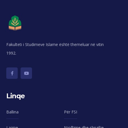
Fakulteti i Studimeve Islame është themeluar në vitin
1992.
Linqe
Ballina
Për FSI
Lajme
Njoftime dhe shpallje