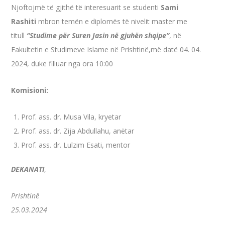
Njoftojmë të gjithë të interesuarit se studenti
Sami
Rashiti
mbron temën e diplomës të nivelit master me
titull
“Studime për Suren Jasin në gjuhën shqipe”
, në
Fakultetin e Studimeve Islame në Prishtinë,më datë 04. 04.
2024, duke filluar nga ora 10:00
Komisioni:
Prof. ass. dr. Musa Vila, kryetar
Prof. ass. dr. Zija Abdullahu, anëtar
Prof. ass. dr. Lulzim Esati, mentor
DEKANATI
,
Prishtinë
25.03.2024