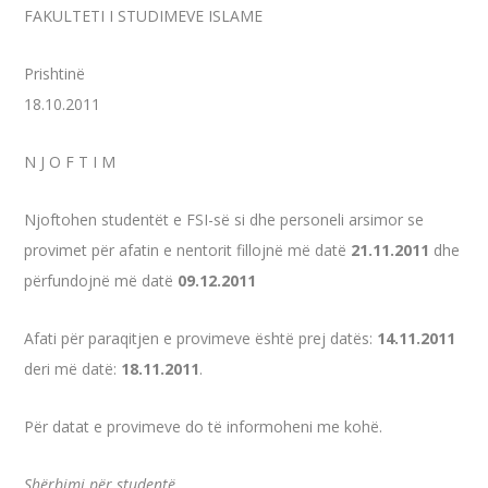
FAKULTETI I STUDIMEVE ISLAME
Prishtinë
18.10.2011
N J O F T I M
Njoftohen studentët e FSI-së si dhe personeli arsimor se
provimet për afatin e nentorit fillojnë më datë
21.11.2011
dhe
përfundojnë më datë
09.12.2011
Afati për paraqitjen e provimeve është prej datës:
14.11.2011
deri më datë:
18.11.2011
.
Për datat e provimeve do të informoheni me kohë.
Shërbimi për studentë