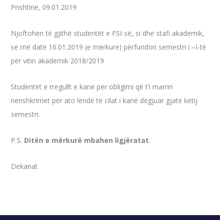
Prishtinë, 09.01.2019
Njoftohen të gjithë studentët e FSI-së, si dhe stafi akademik,
se më datë 16.01.2019 (e mërkure) përfundon semestri i –I-të
për vitin akademik 2018/2019
Studentët e rregullt e kanë për obligimi që t’i marrin
nënshkrimet për ato lëndë të cilat i kanë dëgjuar gjatë këtij
semestri.
P.S.
Ditën e mërkurë mbahen ligjëratat
.
Dekanat