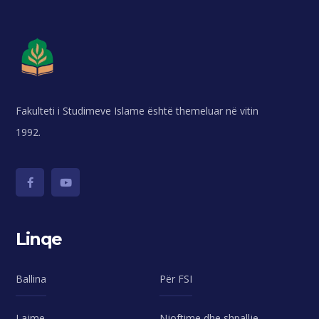
Fakulteti i Studimeve Islame është themeluar në vitin
1992.
Linqe
Ballina
Për FSI
Lajme
Njoftime dhe shpallje