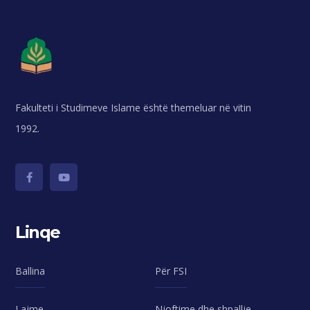
Fakulteti i Studimeve Islame është themeluar në vitin
1992.
Linqe
Ballina
Për FSI
Lajme
Njoftime dhe shpallje