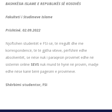
BASHK
ËSIA ISLAME E REPUBLIKËS SË KOSOVËS
Fakulteti i Studimeve Islame
Prishtinë
,
02.09.2022
Njoftohen studentët e FSI-së, të rregullt dhe me
korrespondencë, të të gjitha viteve, përfshirë edhe
absolventët, se nëse nuk i paraqesin provimet edhe në
sistemin online
SEVS
nuk mund të hynë në provim, madje
edhe nëse kanë bërë pagesën e provimeve.
Shërbimi studentor, FSI