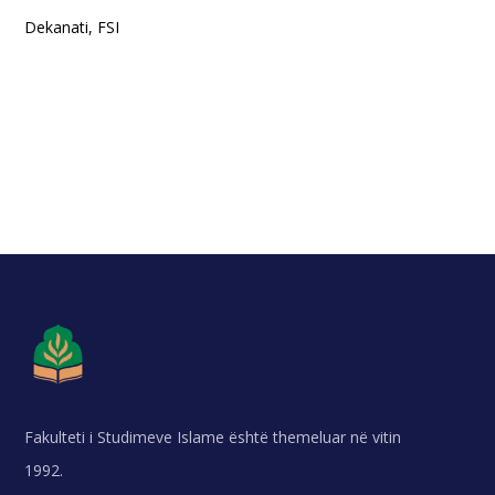
Dekanati, FSI
Fakulteti i Studimeve Islame është themeluar në vitin
1992.