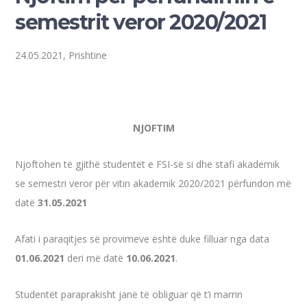
semestrit veror 2020/2021
24.05.2021, Prishtine
NJOFTIM
Njoftohen të gjithë studentët e FSI-së si dhe stafi akademik
se semestri veror për vitin akademik 2020/2021 përfundon më
datë
31.05.2021
Afati i paraqitjes së provimeve është duke filluar nga data
01.06.2021
deri më datë
10.06.2021
.
Studentët paraprakisht janë të obliguar që t’i marrin