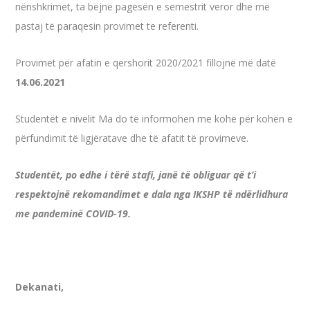
nënshkrimet, ta bëjnë pagesën e semestrit veror dhe më
pastaj të paraqesin provimet te referenti.
Provimet për afatin e qershorit 2020/2021 fillojnë më datë
14.06.2021
Studentët e nivelit Ma do të informohen me kohë për kohën e
përfundimit të ligjëratave dhe të afatit të provimeve.
Studentët, po edhe i tërë stafi, janë të obliguar që t’i
respektojnë rekomandimet e dala nga IKSHP të ndërlidhura
me pandeminë COVID-19.
Dekanati,