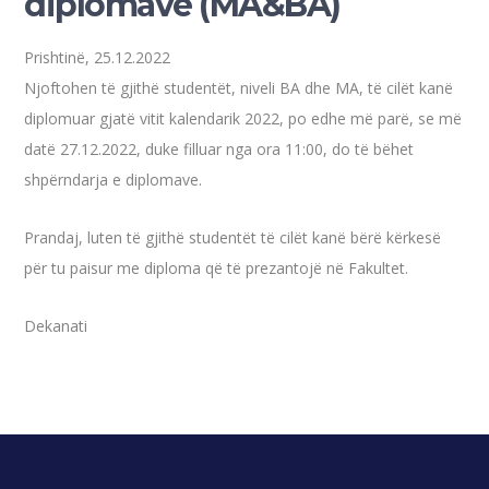
diplomave (MA&BA)
Prishtinë, 25.12.2022
Njoftohen të gjithë studentët, niveli BA dhe MA, të cilët kanë
diplomuar gjatë vitit kalendarik 2022, po edhe më parë, se më
datë 27.12.2022, duke filluar nga ora 11:00, do të bëhet
shpërndarja e diplomave.
Prandaj, luten të gjithë studentët të cilët kanë bërë kërkesë
për tu paisur me diploma që të prezantojë në Fakultet.
Dekanati