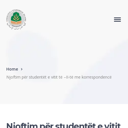
Home
Njoftim për studentët e vitit të –II-të me korrespondencë
Njoftim për studentët e vitit