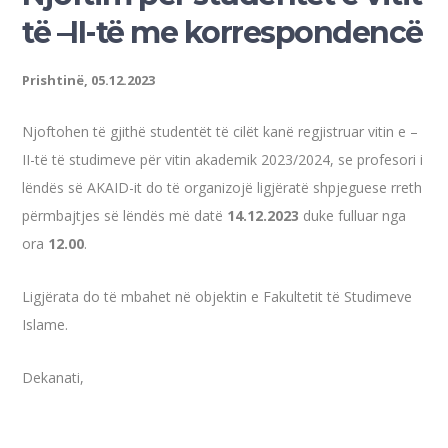
të –II-të me korrespondencë
Prishtinë, 05.12.2023
Njoftohen të gjithë studentët të cilët kanë regjistruar vitin e –
II-të të studimeve për vitin akademik 2023/2024, se profesori i
lëndës së AKAID-it do të organizojë ligjëratë shpjeguese rreth
përmbajtjes së lëndës më datë
14.12.2023
duke fulluar nga
ora
12.00
.
Ligjërata do të mbahet në objektin e Fakultetit të Studimeve
Islame.
Dekanati,