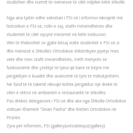
studiohen dhe numrit të nxënësve të cilët ndjekin këtë shkollë.
Nga ana tjetër edhe sekretari i FSI-së i informoi nikoqirët më
historikun e FSI-së, rolin e saj, stafin mësimdhënës dhe
studentët të cilët vijojnë mësimet në këtë insitucion.
Vlen të theksohet se gjatë kësaj vizite studentët e FSI-së si
dhe nxënësit e Shkollës Ortodokse shkëmbyen pyetje mes
vete dhe mes stafit mësimdhënës, rreth mënyrës së
funksionimit dhe çështje të tjera që kanë të bëjnë me
përgatitjen e kuadrit dhe avancimit të tyre të mëtutjeshëm.
Në fund të të takimit nikoqiri kishte përgatitur një drekë të
cilën e shtroi në ambientin e restaurantit të shkollës.
Pas drekës delegacioni i FSI-së dhe ata nga Shkolla Ortodokse
vizituan Xhaminë “Sinan Pasha” dhe Kishën Ortodokse në
Prizren.
Zyra për informim, FSI {gallery}ortodokspz{/gallery}