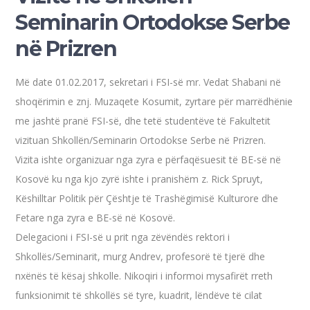
Seminarin Ortodokse Serbe
në Prizren
Më date 01.02.2017, sekretari i FSI-së mr. Vedat Shabani në
shoqërimin e znj. Muzaqete Kosumit, zyrtare për marrëdhënie
me jashtë pranë FSI-së, dhe tetë studentëve të Fakultetit
vizituan Shkollën/Seminarin Ortodokse Serbe në Prizren.
Vizita ishte organizuar nga zyra e përfaqësuesit të BE-së në
Kosovë ku nga kjo zyrë ishte i pranishëm z. Rick Spruyt,
Këshilltar Politik për Çështje të Trashëgimisë Kulturore dhe
Fetare nga zyra e BE-së në Kosovë.
Delegacioni i FSI-së u prit nga zëvëndës rektori i
Shkollës/Seminarit, murg Andrev, profesorë të tjerë dhe
nxënës të kësaj shkolle. Nikoqiri i informoi mysafirët rreth
funksionimit të shkollës së tyre, kuadrit, lëndëve të cilat