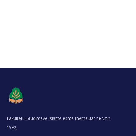
Fakulteti i Studimeve Islame është themeluar në vitin
1992.