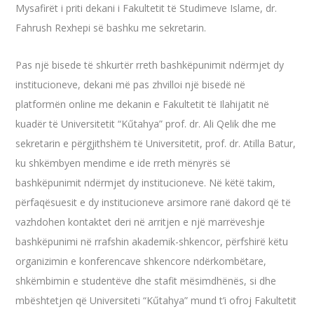
Mysafirët i priti dekani i Fakultetit të Studimeve Islame, dr.
Fahrush Rexhepi së bashku me sekretarin.
Pas një bisede të shkurtër rreth bashkëpunimit ndërmjet dy
institucioneve, dekani më pas zhvilloi një bisedë në
platformën online me dekanin e Fakultetit të Ilahijatit në
kuadër të Universitetit “Kűtahya” prof. dr. Ali Qelik dhe me
sekretarin e përgjithshëm të Universitetit, prof. dr. Atilla Batur,
ku shkëmbyen mendime e ide rreth mënyrës së
bashkëpunimit ndërmjet dy institucioneve. Në këtë takim,
përfaqësuesit e dy institucioneve arsimore ranë dakord që të
vazhdohen kontaktet deri në arritjen e një marrëveshje
bashkëpunimi në rrafshin akademik-shkencor, përfshirë këtu
organizimin e konferencave shkencore ndërkombëtare,
shkëmbimin e studentëve dhe stafit mësimdhënës, si dhe
mbështetjen që Universiteti “Kűtahya” mund t’i ofroj Fakultetit