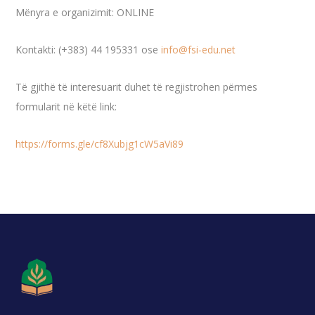
Mënyra e organizimit: ONLINE
Kontakti: (+383) 44 195331 ose
info@fsi-edu.net
Të gjithë të interesuarit duhet të regjistrohen përmes
formularit në këtë link:
https://forms.gle/cf8Xubjg1cW5aVi89