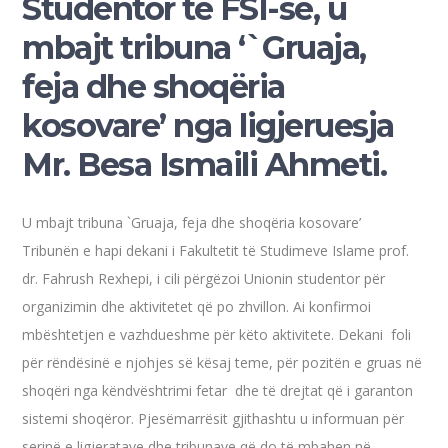
Studentor të FSI-së, u
mbajt tribuna ‘`Gruaja,
feja dhe shoqëria
kosovare’ nga ligjeruesja
Mr. Besa Ismaili Ahmeti.
U mbajt tribuna `Gruaja, feja dhe shoqëria kosovare’
Tribunën e hapi dekani i Fakultetit të Studimeve Islame prof.
dr. Fahrush Rexhepi, i cili përgëzoi Unionin studentor për
organizimin dhe aktivitetet që po zhvillon. Ai konfirmoi
mbështetjen e vazhdueshme për këto aktivitete. Dekani foli
për rëndësinë e njohjes së kësaj teme, për pozitën e gruas në
shoqëri nga këndvështrimi fetar dhe të drejtat që i garanton
sistemi shoqëror. Pjesëmarrësit gjithashtu u informuan për
serinë e ligjeratave dhe tribunave që do të mbahen në