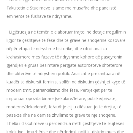
Fakultetin e Studimeve Islame me musafirë dhe panelistë
eminentë të fushave të ndryshme.
Ligjëruesja në temën e elaboruar trajtoi në detaje rregullimin
ligjor të çështjeve të fesë dhe të grave në shoqërinë kosovare
nëpër etapa të ndryshme historike, dhe ofroi analiza
krahasimore mes fazave të ndryshme kohore që pasqyronin
gjendjen e gruas besimtare përgjatë autoriteteve shtetërore
dhe akterëve të ndryshëm politik. Analizat e prezantuara në
kuadër të diskursit feminist sollën në diskutim çështjet kyçe të
modernizmit, patriarkalizmit dhe fesë. Përpjekjet për të
imponuar opozita binare (sekulare/fetare, publike/private,
moderne/dekadencë, fe/atdhje etj u cilësuan jo të drejta, të
pasakta dhe në dëm të zhvillimit të grave të një shoqërie.
Thelbi i diskutimeve u përqëndrua rreth çështjeve të kujtesës
kolektive , imazhërisë dhe përdorimit politik, diskriminues dhe