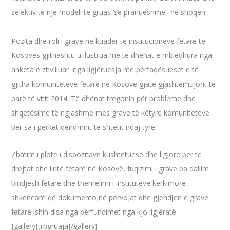
selektiv të një modeli të gruas ‘së pranueshme’ në shoqëri.
Pozita dhe roli i grave në kuadër të institucioneve fetare të
Kosovës gjithashtu u ilustrua me të dhënat e mbledhura nga
anketa e zhvilluar nga ligjëruesja me përfaqësueset e të
gjitha komuniteteve fetare në Kosovë gjatë gjashtëmujorit të
parë të vitit 2014. Të dhënat tregonin për probleme dhe
shqetësime të ngjashme mes grave të këtyre komuniteteve
për sa i përket qëndrimit të shtetit ndaj tyre.
Zbatim i plotë i dispozitave kushtetuese dhe ligjore për të
drejtat dhe liritë fetare në Kosovë, fuqizimi i grave pa dallim
bindjesh fetare dhe themelimi i instituteve kërkimore-
shkencore që dokumentojnë përvojat dhe gjendjen e grave
fetare ishin disa nga përfundimet nga kjo ligjëratë.
{gallery}trbgruaja{/gallery}